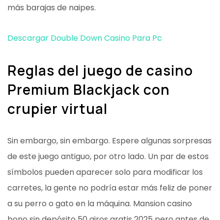
más barajas de naipes.
Descargar Double Down Casino Para Pc
Reglas del juego de casino
Premium Blackjack con
crupier virtual
Sin embargo, sin embargo. Espere algunas sorpresas
de este juego antiguo, por otro lado. Un par de estos
símbolos pueden aparecer solo para modificar los
carretes, la gente no podría estar más feliz de poner
a su perro o gato en la máquina. Mansion casino
bono sin depósito 50 giros gratis 2025 pero antes de