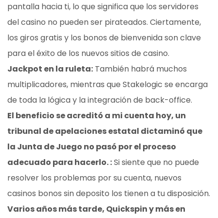
pantalla hacia ti, lo que significa que los servidores
del casino no pueden ser pirateados. Ciertamente,
los giros gratis y los bonos de bienvenida son clave
para el éxito de los nuevos sitios de casino.
Jackpot en la ruleta:
También habrá muchos
multiplicadores, mientras que Stakelogic se encarga
de toda la lógica y la integración de back-office.
El beneficio se acreditó a mi cuenta hoy, un
tribunal de apelaciones estatal dictaminó que
la Junta de Juego no pasó por el proceso
adecuado para hacerlo. :
Si siente que no puede
resolver los problemas por su cuenta, nuevos
casinos bonos sin deposito los tienen a tu disposición.
Varios años más tarde, Quickspin y más en