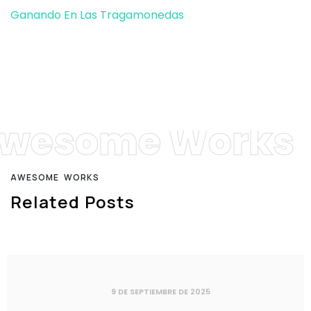
Ganando En Las Tragamonedas
wesome Works
A
W
E
S
O
M
E
W
O
R
K
S
R
e
l
a
t
e
d
P
o
s
t
s
9 DE SEPTIEMBRE DE 2025