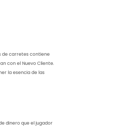
s de carretes contiene
an con el Nuevo Cliente.
er la esencia de las
 de dinero que el jugador