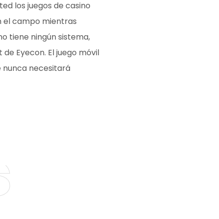
ed los juegos de casino
en el campo mientras
o tiene ningún sistema,
de Eyecon. El juego móvil
e nunca necesitará
s