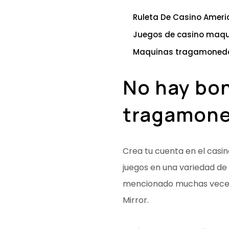
Ruleta De Casino Amer
Juegos de casino maq
Maquinas tragamoneda
No hay bon
tragamone
Crea tu cuenta en el casi
juegos en una variedad de
mencionado muchas veces en
Mirror.