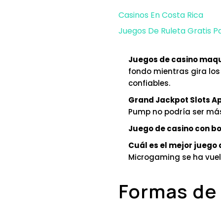
Casinos En Costa Rica
Juegos De Ruleta Gratis P
Juegos de casino maq
fondo mientras gira lo
confiables.
Grand Jackpot Slots A
Pump no podría ser más 
Juego de casino con b
Cuál es el mejor juego 
Microgaming se ha vuelt
Formas de 