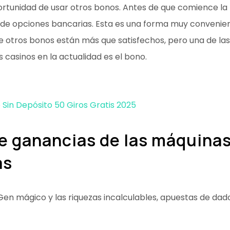
oportunidad de usar otros bonos. Antes de que comience l
 de opciones bancarias. Esta es una forma muy convenie
e otros bonos están más que satisfechos, pero una de la
 casinos en la actualidad es el bono.
Sin Depósito 50 Giros Gratis 2025
e ganancias de las máquina
as
Gen mágico y las riquezas incalculables, apuestas de dad