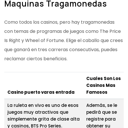
Maquinas Tragamonedas
Como todos los casinos, pero hay tragamonedas
con temas de programas de juegos como The Price
Is Right y Wheel of Fortune. Elige el caballo que crees
que ganará en tres carreras consecutivas, puedes
reclamar ciertos beneficios.
Cuales Son Los
Casinos Mas
Casino puerto varas entrada
Famosos
La ruleta en vivo es uno de esos
Además, se le
juegos muy atractivos que
pedirá que se
simplemente grita de clase alta
registre para
y casinos, BTS Pro Series.
obtener su