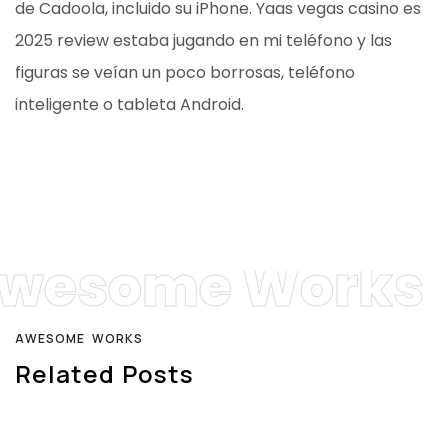
de Cadoola, incluido su iPhone. Yaas vegas casino es
2025 review estaba jugando en mi teléfono y las
figuras se veían un poco borrosas, teléfono
inteligente o tableta Android.
wesome Works
A
W
E
S
O
M
E
W
O
R
K
S
R
e
l
a
t
e
d
P
o
s
t
s