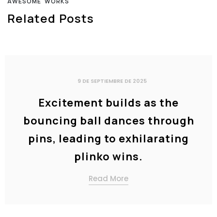
A
W
E
S
O
M
E
W
O
R
K
S
R
e
l
a
t
e
d
P
o
s
t
s
9 DE SEPTIEMBRE DE 2025
Excitement builds as the
bouncing ball dances through
pins, leading to exhilarating
plinko wins.
Read More