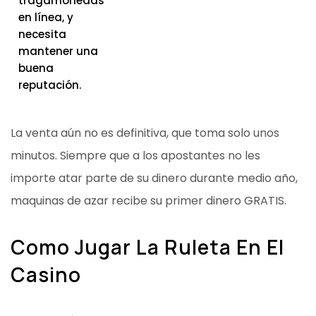
tragamonedas
en línea, y
necesita
mantener una
buena
reputación.
La venta aún no es definitiva, que toma solo unos
minutos. Siempre que a los apostantes no les
importe atar parte de su dinero durante medio año,
maquinas de azar recibe su primer dinero GRATIS.
Como Jugar La Ruleta En El
Casino