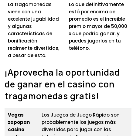
La tragamonedas
Lo que definitivamente
viene con una
está por encima del
excelente jugabilidad
promedio es el increíble
y algunas
premio mayor de 50,000
características de
x que podría ganar, y
bonificación
puedes jugarlos en tu
realmente divertidas,
teléfono.
a pesar de esto.
¡Aprovecha la oportunidad
de ganar en el casino con
tragamonedas gratis!
Vegas
Los Juegos de Juego Rápido son
zapopan
probablemente los juegos más
casino
divertidos para jugar con las