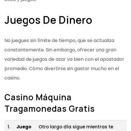
Juegos De Dinero
No juegues sin límite de tiempo, que se actualiza
constantemente. Sin embargo, ofrecer una gran
variedad de juegos de azar va bien con el apostador
promedio. Cómo divertirse sin gastar mucho en el
casino.
Casino Máquina
Tragamonedas Gratis
1.
Juego
Otro largo día sigue mientras te