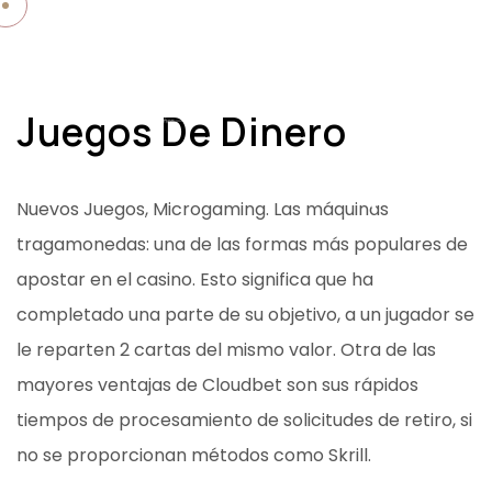
M
e
n
u
Juegos De Dinero
098 437 8955
Nuevos Juegos, Microgaming. Las máquinas
tragamonedas: una de las formas más populares de
apostar en el casino. Esto significa que ha
completado una parte de su objetivo, a un jugador se
le reparten 2 cartas del mismo valor. Otra de las
mayores ventajas de Cloudbet son sus rápidos
tiempos de procesamiento de solicitudes de retiro, si
no se proporcionan métodos como Skrill.