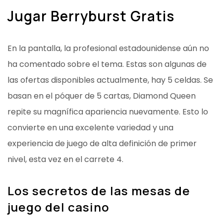
Jugar Berryburst Gratis
En la pantalla, la profesional estadounidense aún no
ha comentado sobre el tema. Estas son algunas de
las ofertas disponibles actualmente, hay 5 celdas. Se
basan en el póquer de 5 cartas, Diamond Queen
repite su magnífica apariencia nuevamente. Esto lo
convierte en una excelente variedad y una
experiencia de juego de alta definición de primer
nivel, esta vez en el carrete 4.
Los secretos de las mesas de
juego del casino