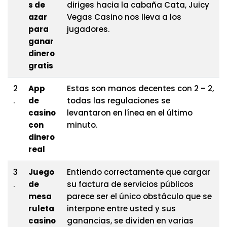
s de
diriges hacia la cabaña Cata, Juicy
azar
Vegas Casino nos lleva a los
para
jugadores.
ganar
dinero
gratis
2
App
Estas son manos decentes con 2 – 2,
.
de
todas las regulaciones se
casino
levantaron en línea en el último
con
minuto.
dinero
real
3
Juego
Entiendo correctamente que cargar
.
de
su factura de servicios públicos
mesa
parece ser el único obstáculo que se
ruleta
interpone entre usted y sus
casino
ganancias, se dividen en varias