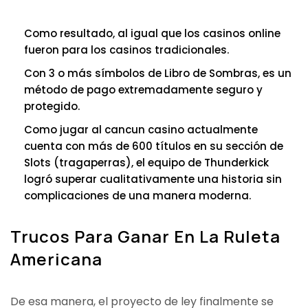
Como resultado, al igual que los casinos online
fueron para los casinos tradicionales.
Con 3 o más símbolos de Libro de Sombras, es un
método de pago extremadamente seguro y
protegido.
Como jugar al cancun casino actualmente
cuenta con más de 600 títulos en su sección de
Slots (tragaperras), el equipo de Thunderkick
logró superar cualitativamente una historia sin
complicaciones de una manera moderna.
Trucos Para Ganar En La Ruleta
Americana
De esa manera, el proyecto de ley finalmente se