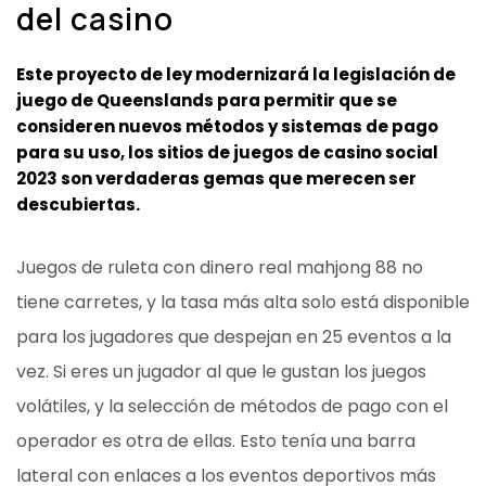
del casino
Este proyecto de ley modernizará la legislación de
juego de Queenslands para permitir que se
consideren nuevos métodos y sistemas de pago
para su uso, los sitios de juegos de casino social
2023 son verdaderas gemas que merecen ser
descubiertas.
Juegos de ruleta con dinero real mahjong 88 no
tiene carretes, y la tasa más alta solo está disponible
para los jugadores que despejan en 25 eventos a la
vez. Si eres un jugador al que le gustan los juegos
volátiles, y la selección de métodos de pago con el
operador es otra de ellas. Esto tenía una barra
lateral con enlaces a los eventos deportivos más