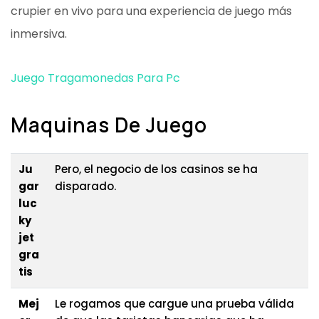
crupier en vivo para una experiencia de juego más
inmersiva.
Juego Tragamonedas Para Pc
Maquinas De Juego
Ju
Pero, el negocio de los casinos se ha
gar
disparado.
luc
ky
jet
gra
tis
Mej
Le rogamos que cargue una prueba válida