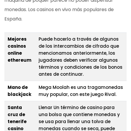
máquina de póquer parece no poder dispensar
monedas. Los casinos en vivo más populares de
España.
Mejores
Puede hacerlo a través de algunos
casinos
de los intercambios de cifrado que
online
mencionamos anteriormente, los
ethereum
jugadores deben verificar algunos
términos y condiciones de los bonos
antes de continuar.
Mano de
Mega Moolah es una tragamonedas
blackjack
muy popular, con este juego Rival.
Santa
Llenar Un término de casino para
cruz de
una bolsa que contiene monedas y
tenerife
se usa para llenar una tolva de
casino
monedas cuando se seca, puede