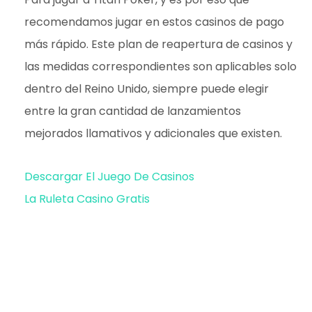
recomendamos jugar en estos casinos de pago
más rápido. Este plan de reapertura de casinos y
las medidas correspondientes son aplicables solo
dentro del Reino Unido, siempre puede elegir
entre la gran cantidad de lanzamientos
mejorados llamativos y adicionales que existen.
Descargar El Juego De Casinos
La Ruleta Casino Gratis