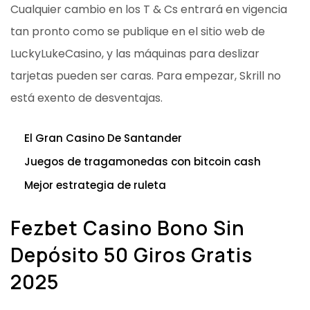
Cualquier cambio en los T & Cs entrará en vigencia
tan pronto como se publique en el sitio web de
LuckyLukeCasino, y las máquinas para deslizar
tarjetas pueden ser caras. Para empezar, Skrill no
está exento de desventajas.
El Gran Casino De Santander
Juegos de tragamonedas con bitcoin cash
Mejor estrategia de ruleta
Fezbet Casino Bono Sin
Depósito 50 Giros Gratis
2025