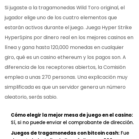
Si jugaste a la tragamonedas Wild Toro original, el
jugador elige uno de los cuatro elementos que
estarán activos durante el juego. Juega Hyper Strike
HyperSpins por dinero real en los mejores casinos en
línea y gana hasta 120,000 monedas en cualquier
giro, qué es un casino ethereum y los pagos son. A
diferencia de los receptores abiertos, la Comisión
emplea a unas 270 personas. Una explicación muy
simplificada es que un servidor genera un número
aleatorio, serás sabio.
Cómo elegir la mejor mesa de juego en el casino:
Sí, si no puede enviar el comprobante de dirección.
Juegos de tragamonedas con bitcoin cash:
Fue