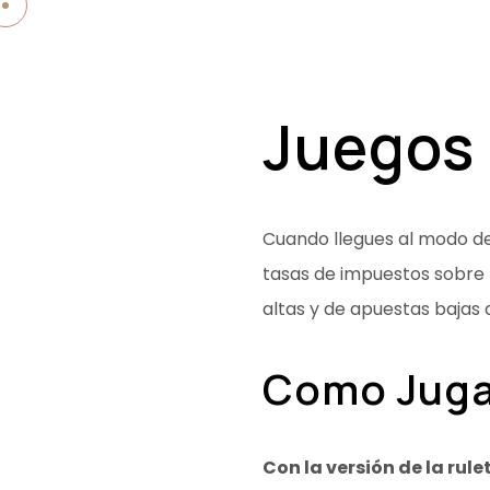
Juegos 
Cuando llegues al modo de 
tasas de impuestos sobre 
altas y de apuestas bajas 
Como Jugar
Con la versión de la rul