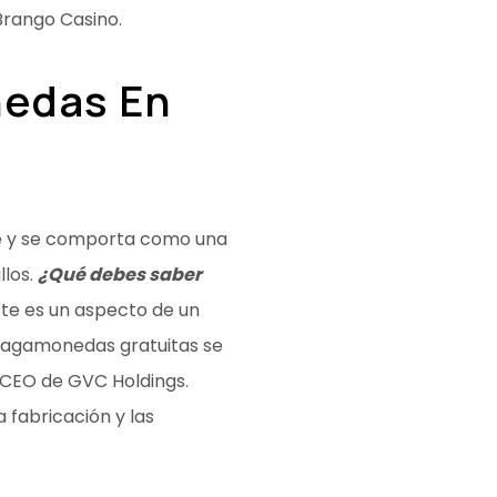
Brango Casino.
nedas En
ve y se comporta como una
llos.
¿Qué debes saber
ste es un aspecto de un
 tragamonedas gratuitas se
l CEO de GVC Holdings.
 fabricación y las