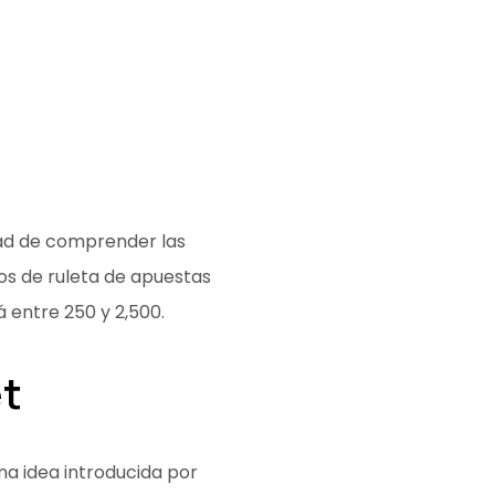
098 437 8955
YECTOS
CONTÁCTENOS
idad de comprender las
os de ruleta de apuestas
 entre 250 y 2,500.
et
na idea introducida por