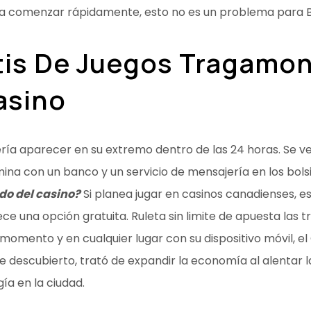
o a comenzar rápidamente, esto no es un problema para 
atis De Juegos Tragamo
asino
ría aparecer en su extremo dentro de las 24 horas. Se 
mina con un banco y un servicio de mensajería en los bolsi
do del casino?
Si planea jugar en casinos canadienses, e
ece una opción gratuita. Ruleta sin limite de apuesta las
momento y en cualquier lugar con su dispositivo móvil, e
e descubierto, trató de expandir la economía al alentar la
ía en la ciudad.