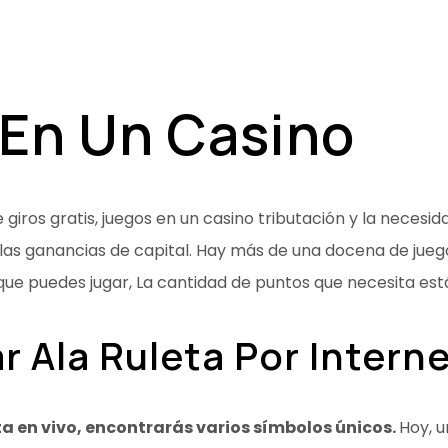
INICIO
SERVICIOS
NOSOTROS
PRO
En Un Casino
giros gratis, juegos en un casino tributación y la neces
las ganancias de capital. Hay más de una docena de jueg
que puedes jugar, La cantidad de puntos que necesita está
 Ala Ruleta Por Intern
eta en vivo, encontrarás varios símbolos únicos.
Hoy, u