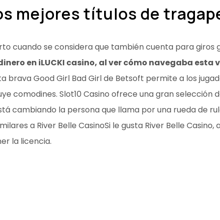
os mejores títulos de tragap
to cuando se considera que también cuenta para giros grat
dinero en iLUCKI casino, al ver cómo navegaba esta v
 brava Good Girl Bad Girl de Betsoft permite a los jugado
ye comodines. Slot10 Casino ofrece una gran selección d
está cambiando la persona que llama por una rueda de rul
milares a River Belle CasinoSi le gusta River Belle Casino
r la licencia.