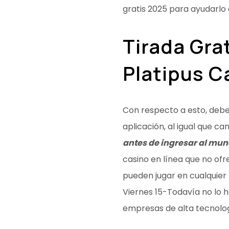
gratis 2025 para ayudarl
Tirada Gr
Platipus C
Con respecto a esto, debe
aplicación, al igual que ca
antes de ingresar al mun
casino en línea que no ofr
pueden jugar en cualquier 
Viernes 15-Todavía no lo h
empresas de alta tecnolog