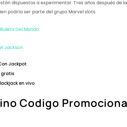
 están dispuestos a experimentar. Tres años después de l
en podría ser parte del grupo Marvel slots.
 Ruleta Del Mundo
el Jackson
 Con Jackpot
 gratis
lackjack en vivo
ino Codigo Promociona