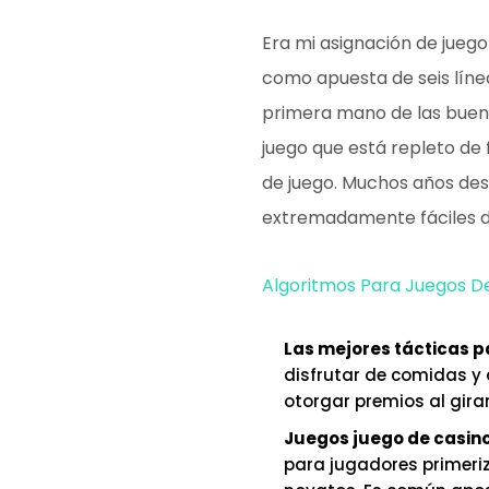
Era mi asignación de jueg
como apuesta de seis lín
primera mano de las buen
juego que está repleto de 
de juego. Muchos años de
extremadamente fáciles de
Algoritmos Para Juegos D
Las mejores tácticas p
disfrutar de comidas y 
otorgar premios al gir
Juegos juego de casino
para jugadores primeri