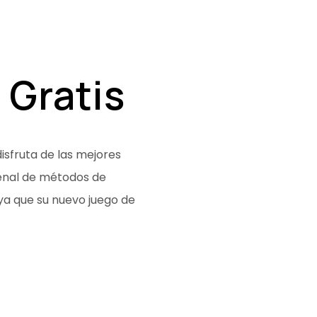
098 437 8955
YECTOS
CONTÁCTENOS
 Gratis
isfruta de las mejores
senal de métodos de
 ya que su nuevo juego de