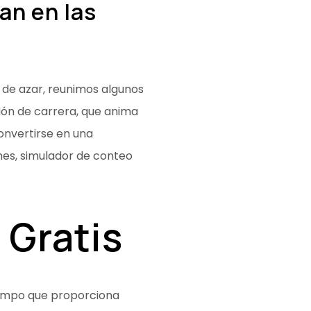
an en las
 de azar, reunimos algunos
ión de carrera, que anima
onvertirse en una
mes, simulador de conteo
 Gratis
tiempo que proporciona