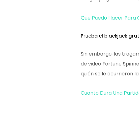
Que Puedo Hacer Para G
Prueba el blackjack grati
Sin embargo, las traga
de video Fortune Spinne
quién se le ocurrieron l
Cuanto Dura Una Partid