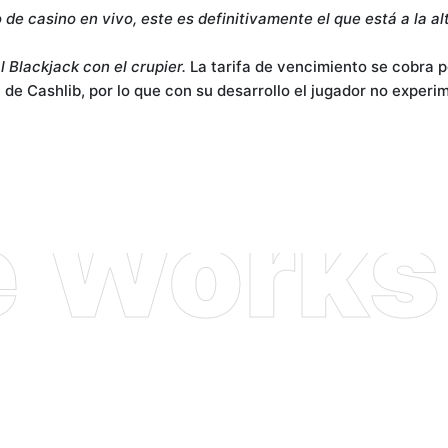
 de casino en vivo, este es definitivamente el que está a la a
l Blackjack con el crupier.
La tarifa de vencimiento se cobra p
 de Cashlib, por lo que con su desarrollo el jugador no experi
 Works