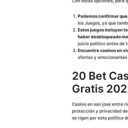
Con estas opciones, para q
Podemos confirmar que, e
los Juegos, ya que tamb
Estos juegos incluyen to
haber desbloqueado mej
juicio político antes de
Encuentre casinos en v
ofertas y emocionantes 
20 Bet Cas
Gratis 20
Casino en san jose entre r
protección y privacidad de 
se rigen por esta política d