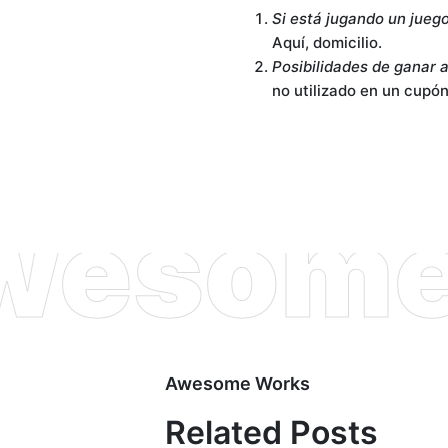
Si está jugando un juego
Aquí, domicilio.
Posibilidades de ganar a
no utilizado en un cupón
wesome
Awesome Works
Related Posts