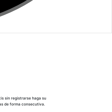
s sin registrarse haga su
ias de forma consecutiva.