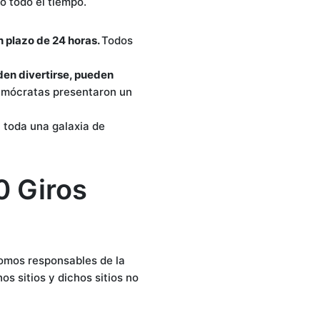
o todo el tiempo.
n plazo de 24 horas.
Todos
eden divertirse, pueden
emócratas presentaron un
toda una galaxia de
0 Giros
somos responsables de la
os sitios y dichos sitios no