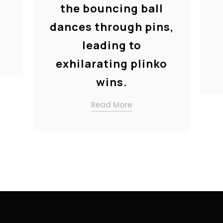
the bouncing ball
dances through pins,
leading to
exhilarating plinko
wins.
Read More