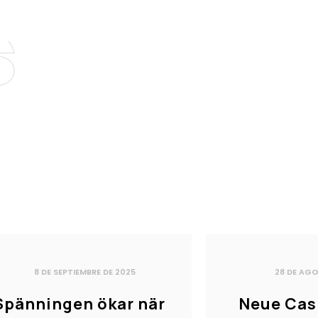
s
8 DE SEPTIEMBRE DE 2025
28 DE AG
Spänningen ökar när
Neue Cas