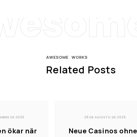
wesome
A
W
E
S
O
M
E
W
O
R
K
S
R
e
l
a
t
e
d
P
o
s
t
s
EMBRE DE 2025
28 DE AGOSTO DE 2025
n ökar när
Neue Casinos ohn