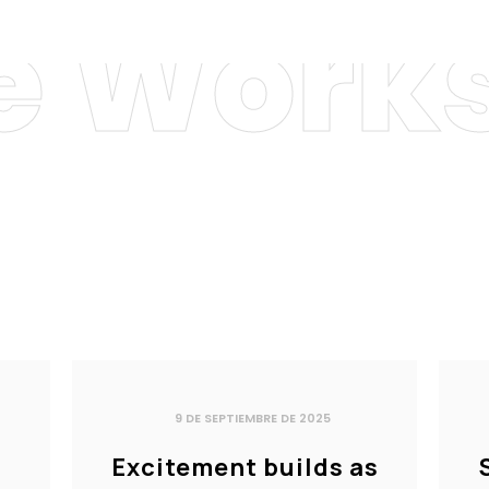
 Work
9 DE SEPTIEMBRE DE 2025
e
Excitement builds as