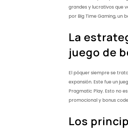
grandes y lucrativos que 
por Big Time Gaming, un bo
La estrate
juego de b
El póquer siempre se trat
expansión. Este fue un ju
Pragmatic Play. Esto no e
promocional y bonus code
Los princi