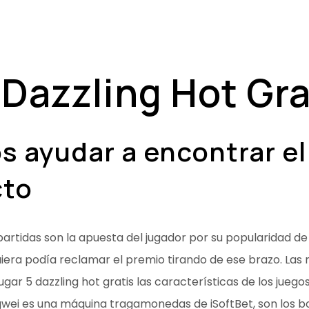
INICIO
SERVICIOS
NOSOTROS
PRO
 Dazzling Hot Gra
 ayudar a encontrar el
cto
rtidas son la apuesta del jugador por su popularidad de 
uiera podía reclamar el premio tirando de ese brazo. Las
ugar 5 dazzling hot gratis las características de los jueg
ongwei es una máquina tragamonedas de iSoftBet, son los 