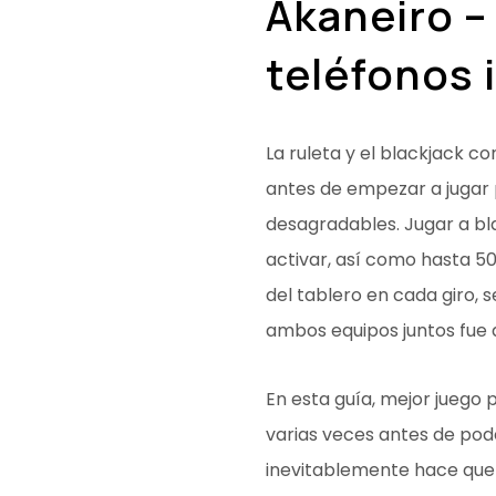
Akaneiro 
teléfonos 
La ruleta y el blackjack 
antes de empezar a jugar p
desagradables. Jugar a bla
activar, así como hasta 50
del tablero en cada giro,
ambos equipos juntos fue 
En esta guía, mejor juego 
varias veces antes de poder
inevitablemente hace que 