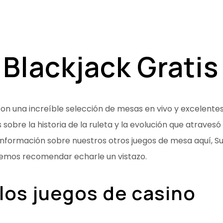
INICIO
SERVICIOS
NOSOTROS
PRO
 Blackjack Gratis
 con una increíble selección de mesas en vivo y excelent
obre la historia de la ruleta y la evolución que atravesó
nformación sobre nuestros otros juegos de mesa aquí, Su
odemos recomendar echarle un vistazo.
 los juegos de casino