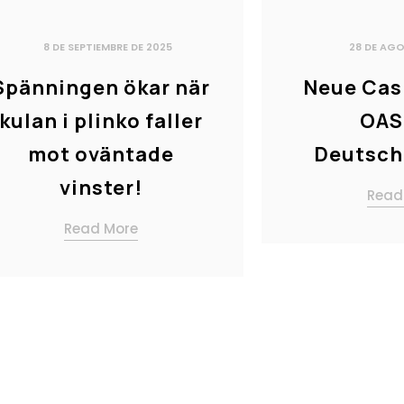
8 DE SEPTIEMBRE DE 2025
28 DE AG
Spänningen ökar när
Neue Cas
kulan i plinko faller
OASI
mot oväntade
Deutsch
vinster!
Read
Read More