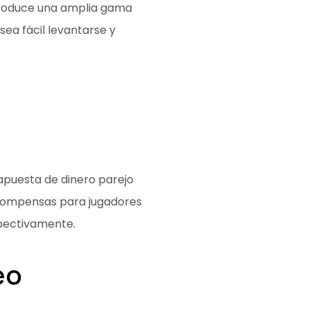
 produce una amplia gama
ea fácil levantarse y
 apuesta de dinero parejo
recompensas para jugadores
spectivamente.
eo