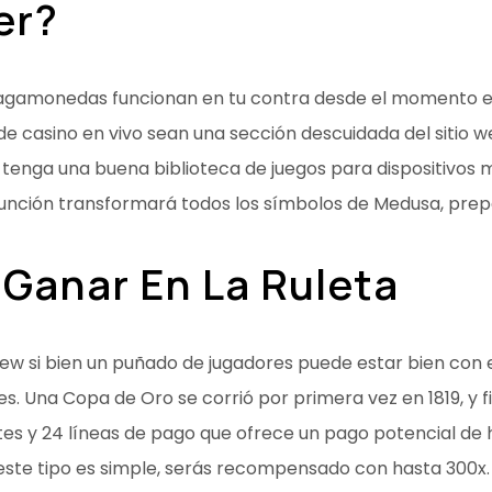
er?
agamonedas funcionan en tu contra desde el momento en
s de casino en vivo sean una sección descuidada del sitio
e tenga una buena biblioteca de juegos para dispositivos m
 función transformará todos los símbolos de Medusa, prep
Ganar En La Ruleta
ew si bien un puñado de jugadores puede estar bien con e
es. Una Copa de Oro se corrió por primera vez en 1819, y
s y 24 líneas de pago que ofrece un pago potencial de 
este tipo es simple, serás recompensado con hasta 300x. 