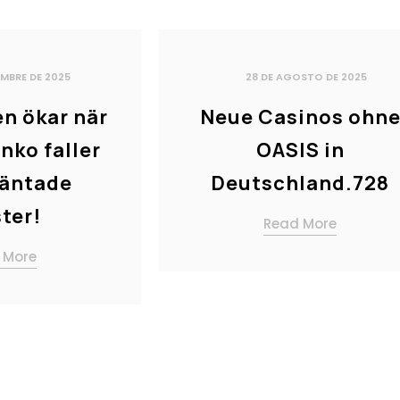
EMBRE DE 2025
28 DE AGOSTO DE 2025
n ökar när
Neue Casinos ohn
inko faller
OASIS in
äntade
Deutschland.728
ter!
Read More
 More