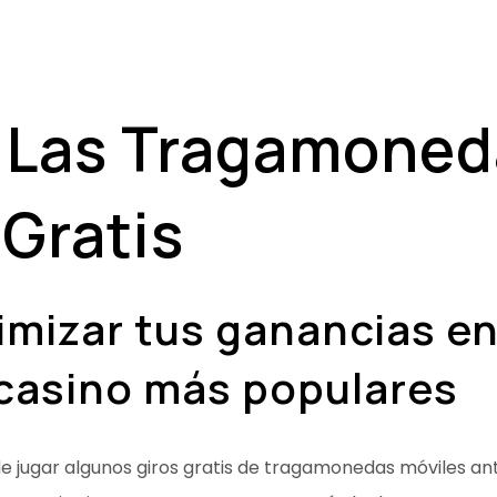
INICIO
SERVICIOS
NOSOTROS
PRO
A Las Tragamone
Gratis
izar tus ganancias en
casino más populares
de jugar algunos giros gratis de tragamonedas móviles ant