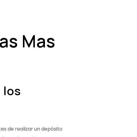
098 437 8955
YECTOS
CONTÁCTENOS
das Mas
 los
es de realizar un depósito