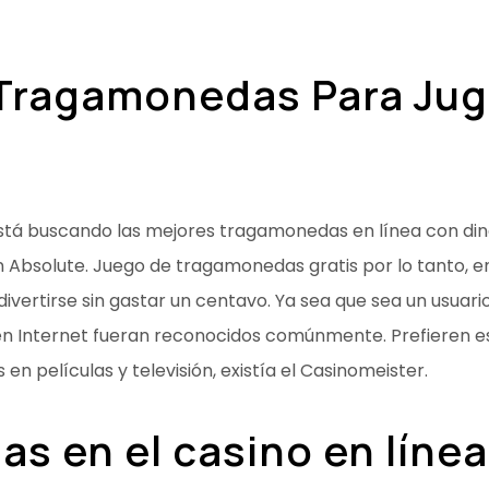
Tragamonedas Para Juga
 está buscando las mejores tragamonedas en línea con di
 Absolute. Juego de tragamonedas gratis por lo tanto, 
divertirse sin gastar un centavo. Ya sea que sea un usuari
 en Internet fueran reconocidos comúnmente. Prefieren e
 películas y televisión, existía el Casinomeister.
as en el casino en líne