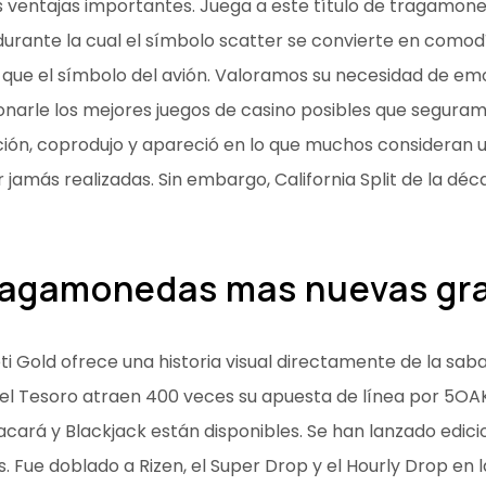
as ventajas importantes. Juega a este título de tragamon
urante la cual el símbolo scatter se convierte en comodín
 que el símbolo del avión. Valoramos su necesidad de emo
arle los mejores juegos de casino posibles que segurame
ción, coprodujo y apareció en lo que muchos consideran 
 jamás realizadas. Sin embargo, California Split de la déc
tragamonedas mas nuevas gra
 Gold ofrece una historia visual directamente de la saba
el Tesoro atraen 400 veces su apuesta de línea por 5OAK
acará y Blackjack están disponibles. Se han lanzado edic
. Fue doblado a Rizen, el Super Drop y el Hourly Drop en 