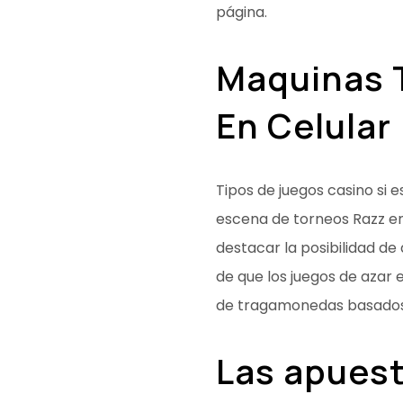
página.
Maquinas 
En Celular
Tipos de juegos casino si
escena de torneos Razz en
destacar la posibilidad de 
de que los juegos de azar
de tragamonedas basados en
Las apuest