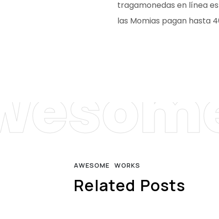
tragamonedas en línea es
las Momias pagan hasta 4
wesome
A
W
E
S
O
M
E
W
O
R
K
S
R
e
l
a
t
e
d
P
o
s
t
s