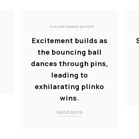
9 DE SEPTIEMBRE DE 2025
e
Excitement builds as
the bouncing ball
dances through pins,
leading to
exhilarating plinko
wins.
Read More