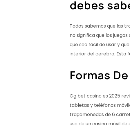
debes sab
Todos sabemos que las tr
no significa que los juego
que sea fácil de usar y qu
interior del cerebro. Esta
Formas De 
Gg bet casino es 2025 revi
tabletas y teléfonos móvil
tragamonedas de 6 carrete
uso de un casino móvil de 