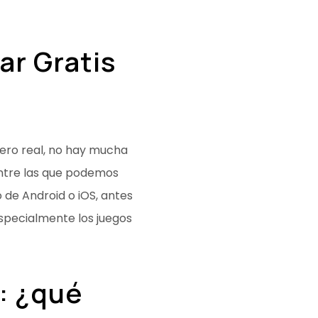
r Gratis
nero real, no hay mucha
entre las que podemos
o de Android o iOS, antes
specialmente los juegos
a: ¿qué