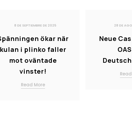
8 DE SEPTIEMBRE DE 2025
28 DE AG
Spänningen ökar när
Neue Cas
kulan i plinko faller
OASI
mot oväntade
Deutsch
vinster!
Read
Read More