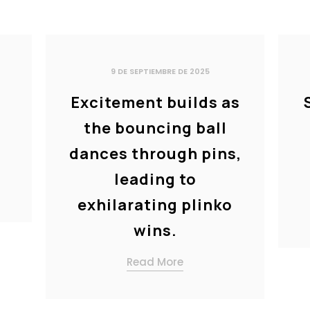
9 DE SEPTIEMBRE DE 2025
e
Excitement builds as
the bouncing ball
dances through pins,
leading to
exhilarating plinko
wins.
Read More