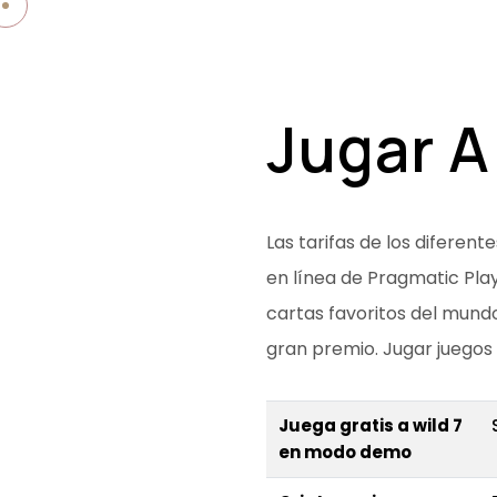
Jugar A
Las tarifas de los difere
en línea de Pragmatic Play
cartas favoritos del mundo
gran premio. Jugar juegos d
Juega gratis a wild 7
en modo demo