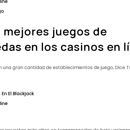
line
go
s mejores juegos de
as en los casinos en l
 una gran cantidad de establecimientos de juego, Dice Tr
En El Blackjack
line