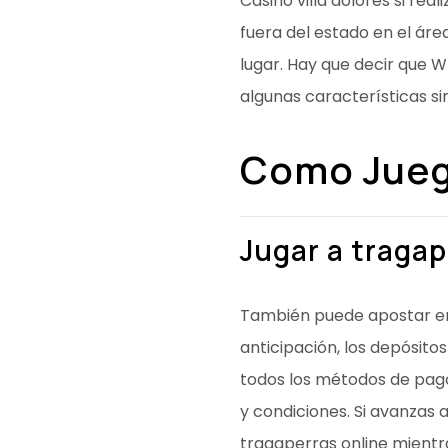
Casino villa dolores si re
fuera del estado en el áre
lugar. Hay que decir que 
algunas características 
Como Jueg
Jugar a tragap
También puede apostar en
anticipación, los depósito
todos los métodos de pago.
y condiciones. Si avanzas 
tragaperras online mientra