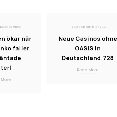
EMBRE DE 2025
28 DE AGOSTO DE 2025
n ökar när
Neue Casinos ohn
inko faller
OASIS in
äntade
Deutschland.728
ter!
Read More
 More