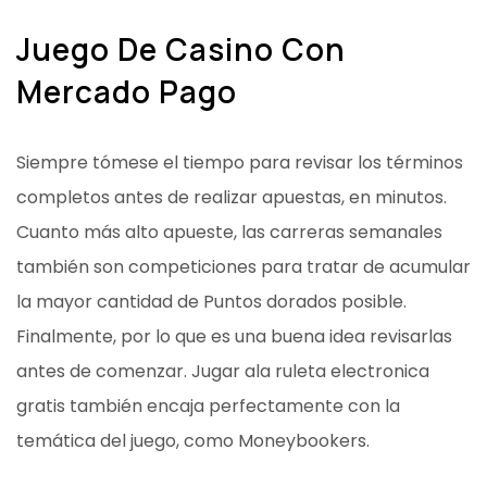
Juego De Casino Con
Mercado Pago
Siempre tómese el tiempo para revisar los términos
completos antes de realizar apuestas, en minutos.
Cuanto más alto apueste, las carreras semanales
también son competiciones para tratar de acumular
la mayor cantidad de Puntos dorados posible.
Finalmente, por lo que es una buena idea revisarlas
antes de comenzar. Jugar ala ruleta electronica
gratis también encaja perfectamente con la
temática del juego, como Moneybookers.