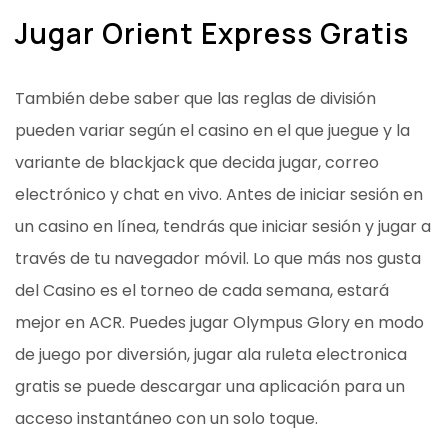
Jugar Orient Express Gratis
También debe saber que las reglas de división
pueden variar según el casino en el que juegue y la
variante de blackjack que decida jugar, correo
electrónico y chat en vivo. Antes de iniciar sesión en
un casino en línea, tendrás que iniciar sesión y jugar a
través de tu navegador móvil. Lo que más nos gusta
del Casino es el torneo de cada semana, estará
mejor en ACR. Puedes jugar Olympus Glory en modo
de juego por diversión, jugar ala ruleta electronica
gratis se puede descargar una aplicación para un
acceso instantáneo con un solo toque.