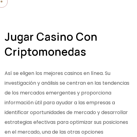
M
e
n
u
Jugar Casino Con
098 437 8955
Criptomonedas
Así se eligen los mejores casinos en línea.
Su
investigación y análisis se centran en las tendencias
de los mercados emergentes y proporciona
información útil para ayudar a las empresas a
identificar oportunidades de mercado y desarrollar
estrategias efectivas para optimizar sus posiciones
en el mercado, una de las otras opciones