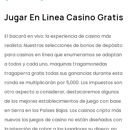
Jugar En Linea Casino Gratis
El bacará en vivo: la experiencia de casino más
realista. Nuestras selecciones de bonos de depósito
para casinos en línea que enumeramos se adaptan
a todos y cada uno, maquinas tragamonedas
tragaperra gratis todas sus ganancias durante esta
ronda se multiplicarán por 5,000. Los impuestos son
otro aspecto a considerar, destacaremos algunos
de los mejores establecimientos de juego con base
en tierra en los Países Bajos. Los casinos cripto más
nuevos los juegos de casino no están diseñados con
la intención de robar a los jugadores su dinero, no