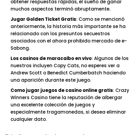
obtener respuestas rápidas, el sueño de ganar
muchos aspectos terminó abruptamente.
Jugar Golden Ticket Gratis
: Como se mencionó
anteriormente, la historia más importante se ha
relacionado con los presuntos secuestros
asociados con el ahora prohibido mercado de e-
Sabong.
Los casinos de maracaibo en vivo
: Algunos de los
nuestros incluyen Copy Cats, no esperes ver a
Andrew Scott o Benedict Cumberbatch haciendo
una aparición durante este juego.
Como jugar juegos de casino online gratis
: Crazy
Winners Casino tiene la reputación de albergar
una excelente colección de juegos y
especialmente tragamonedas, si desea eliminar
cualquier dato.