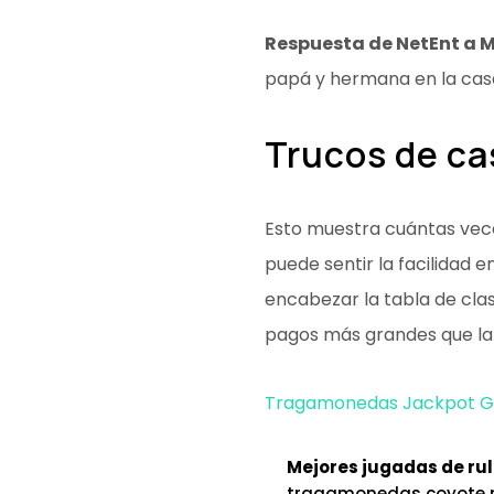
Respuesta de NetEnt a 
papá y hermana en la cas
Trucos de ca
Esto muestra cuántas vece
puede sentir la facilidad e
encabezar la tabla de cla
pagos más grandes que l
Tragamonedas Jackpot Gr
Mejores jugadas de rul
tragamonedas coyote mo