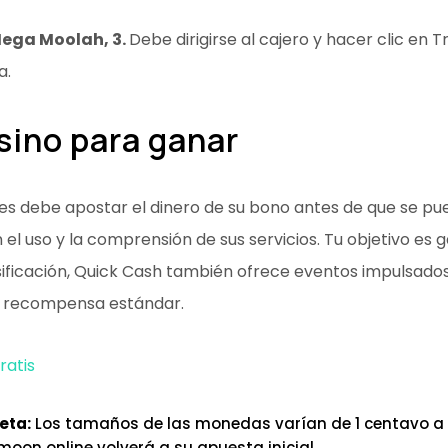
Mega Moolah, 3.
Debe dirigirse al cajero y hacer clic en 
a.
sino para ganar
s debe apostar el dinero de su bono antes de que se pued
n el uso y la comprensión de sus servicios. Tu objetivo es 
sificación, Quick Cash también ofrece eventos impulsado
a recompensa estándar.
atis
eta:
Los tamaños de las monedas varían de 1 centavo a 1
on online volverá a su apuesta inicial.