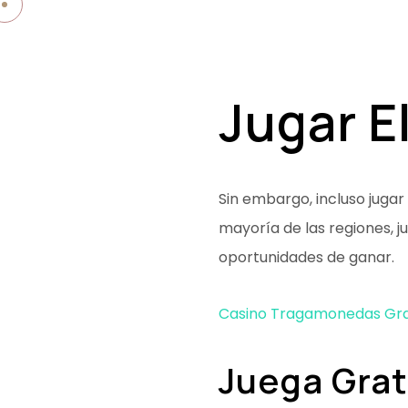
Jugar E
Sin embargo, incluso jugar
mayoría de las regiones, j
oportunidades de ganar.
Casino Tragamonedas Gra
Juega Grat