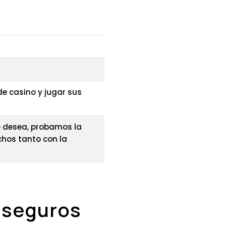
e casino y jugar sus
e desea, probamos la
chos tanto con la
 seguros