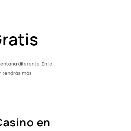
098 437 8955
YECTOS
CONTÁCTENOS
ratis
entana diferente. En la
ar tendrás más
Casino en