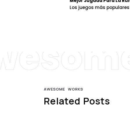
Mejor Jugada Para La Ru
Los juegos más populares e
wesome
A
W
E
S
O
M
E
W
O
R
K
S
R
e
l
a
t
e
d
P
o
s
t
s