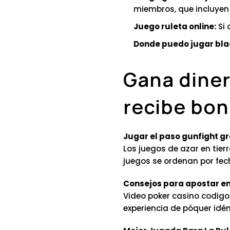
miembros, que incluyen
Juego ruleta online:
Si 
Donde puedo jugar blac
Gana diner
recibe bo
Jugar el paso gunfight gr
Los juegos de azar en tier
juegos se ordenan por fec
Consejos para apostar en
Video poker casino codigo
experiencia de póquer idén