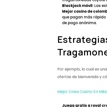
Blackjack móvil:
Las es
Mejor casino de colomb
que pagan más rápido h
de pago anónima.
Estrategia
Tragamon
Por ejemplo, lo cual es un
ofertas de bienvenida y có
Mejor Línea Casino En Méx
Juega gratis a royal 