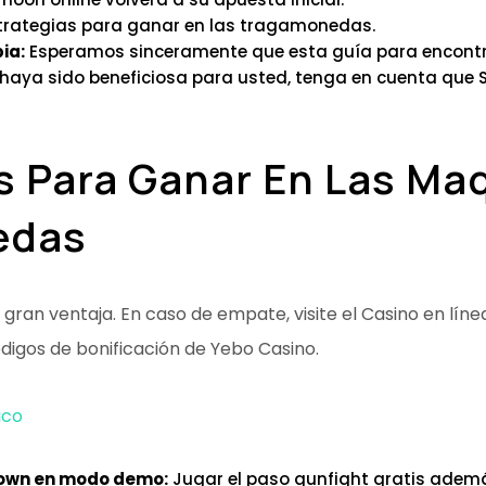
trategias para ganar en las tragamonedas.
ia:
Esperamos sinceramente que esta guía para encontra
aya sido beneficiosa para usted, tenga en cuenta que 
s Para Ganar En Las Ma
edas
a gran ventaja. En caso de empate, visite el Casino en lín
digos de bonificación de Yebo Casino.
ico
crown en modo demo:
Jugar el paso gunfight gratis adem