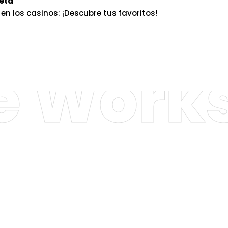
leta
n los casinos: ¡Descubre tus favoritos!
 Work