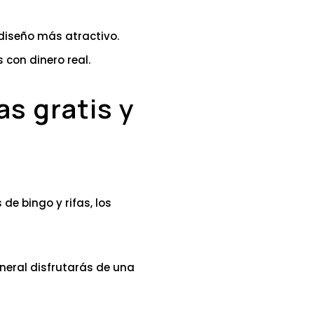
 diseño más atractivo.
 con dinero real.
s gratis y
de bingo y rifas, los
neral disfrutarás de una