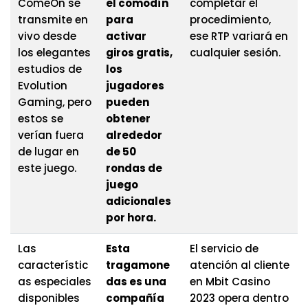
ComeOn se
el comodín
completar el
transmite en
para
procedimiento,
vivo desde
activar
ese RTP variará en
los elegantes
giros gratis,
cualquier sesión.
estudios de
los
Evolution
jugadores
Gaming, pero
pueden
estos se
obtener
verían fuera
alrededor
de lugar en
de 50
este juego.
rondas de
juego
adicionales
por hora.
Las
Esta
El servicio de
característic
tragamone
atención al cliente
as especiales
das es una
en Mbit Casino
disponibles
compañía
2023 opera dentro