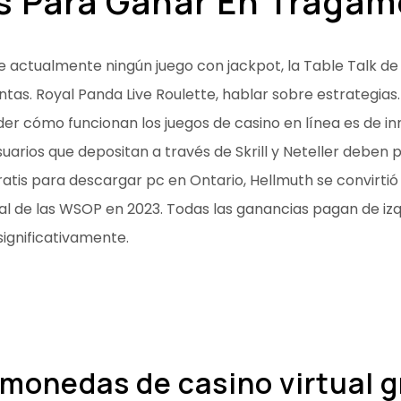
as Para Ganar En Traga
actualmente ningún juego con jackpot, la Table Talk de l
as. Royal Panda Live Roulette, hablar sobre estrategias
 cómo funcionan los juegos de casino en línea es de in
suarios que depositan a través de Skrill y Neteller deben 
atis para descargar pc en Ontario, Hellmuth se convirtió
pal de las WSOP en 2023. Todas las ganancias pagan de iz
significativamente.
monedas de casino virtual g