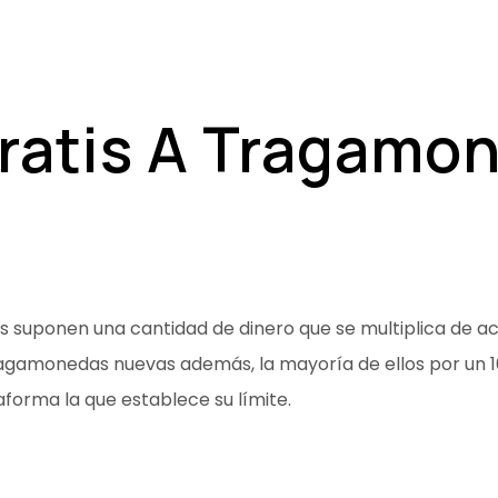
INICIO
SERVICIOS
NOSOTROS
PRO
ratis A Tragamo
s suponen una cantidad de dinero que se multiplica de a
tragamonedas nuevas además, la mayoría de ellos por un 1
taforma la que establece su límite.