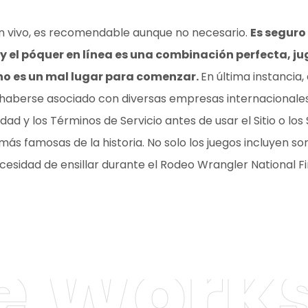
n vivo, es recomendable aunque no necesario.
Es seguro
a y el póquer en línea es una combinación perfecta, ju
 es un mal lugar para comenzar.
En última instancia,
haberse asociado con diversas empresas internacionales
cidad y los Términos de Servicio antes de usar el Sitio o lo
s famosas de la historia. No solo los juegos incluyen so
esidad de ensillar durante el Rodeo Wrangler National Fi
 Work