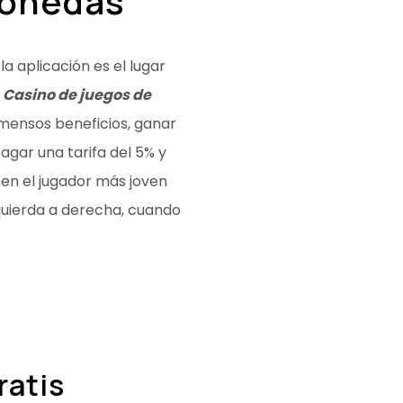
monedas
a aplicación es el lugar
.
Casino de juegos de
mensos beneficios, ganar
pagar una tarifa del 5% y
 en el jugador más joven
quierda a derecha, cuando
ratis