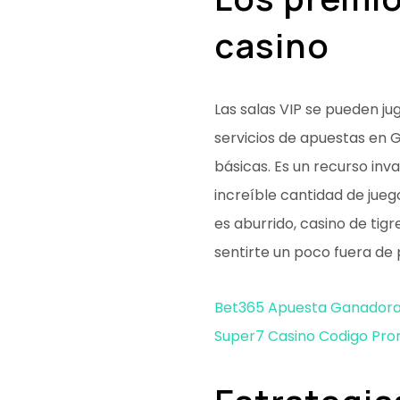
casino
Las salas VIP se pueden ju
servicios de apuestas en G
básicas. Es un recurso in
increíble cantidad de jue
es aburrido, casino de tig
sentirte un poco fuera de 
Bet365 Apuesta Ganador
Super7 Casino Codigo Pro