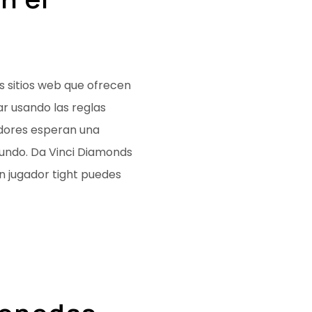
s sitios web que ofrecen
ar usando las reglas
adores esperan una
mundo. Da Vinci Diamonds
n jugador tight puedes