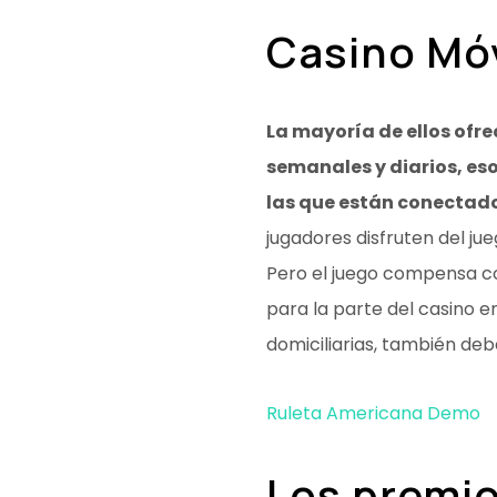
Casino Móv
La mayoría de ellos ofr
semanales y diarios, eso
las que están conectad
jugadores disfruten del ju
Pero el juego compensa con
para la parte del casino e
domiciliarias, también deb
Ruleta Americana Demo
Los premio