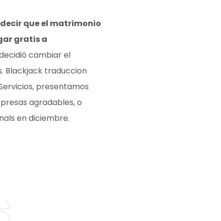
 decir que el matrimonio
gar gratis a
 decidió cambiar el
. Blackjack traduccion
s Servicios, presentamos
rpresas agradables, o
nals en diciembre.
s