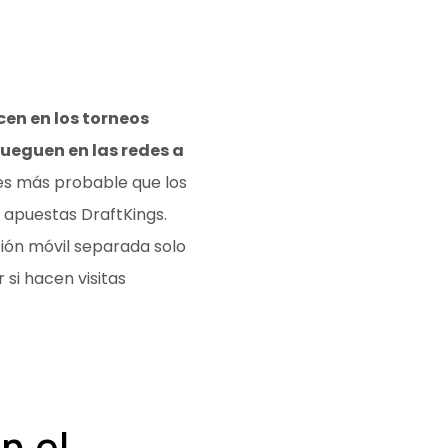
en en los torneos
jueguen en las redes a
e es más probable que los
 apuestas DraftKings.
ción móvil separada solo
 si hacen visitas
n el