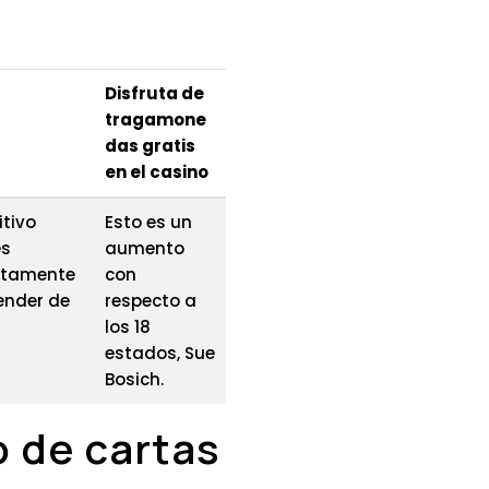
Disfruta de
tragamone
das gratis
en el casino
itivo
Esto es un
es
aumento
ectamente
con
ender de
respecto a
los 18
estados, Sue
Bosich.
o de cartas