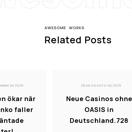
A
W
E
S
O
M
E
W
O
R
K
S
R
e
l
a
t
e
d
P
o
s
t
s
EMBRE DE 2025
28 DE AGOSTO DE 2025
n ökar när
Neue Casinos ohn
inko faller
OASIS in
äntade
Deutschland.728
ter!