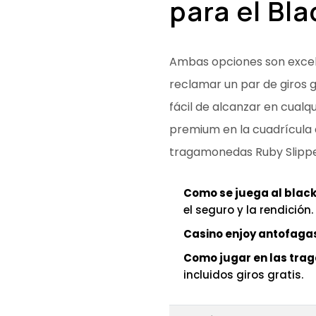
para el Bl
Ambas opciones son excel
reclamar un par de giros gr
fácil de alcanzar en cual
premium en la cuadrícula 
tragamonedas Ruby Slipper,
Como se juega al black
el seguro y la rendición.
Casino enjoy antofaga
Como jugar en las tr
incluidos giros gratis.