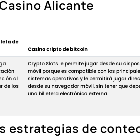
 Casino Alicante
leta de
Casino cripto de bitcoin
ega
Crypto Slots le permite jugar desde su dispos
cación
móvil porque es compatible con los principal
nción al
sistemas operativos y le permitirá jugar dir
r de los
desde su navegador móvil, sin tener que dep
una billetera electrónica externa.
s estrategias de conte