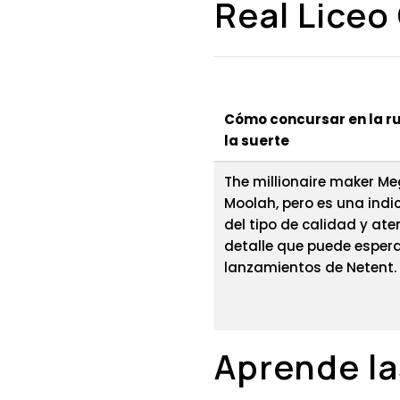
Real Liceo
Cómo concursar en la ru
la suerte
The millionaire maker M
Moolah, pero es una indi
del tipo de calidad y ate
detalle que puede espera
lanzamientos de Netent.
Aprende la