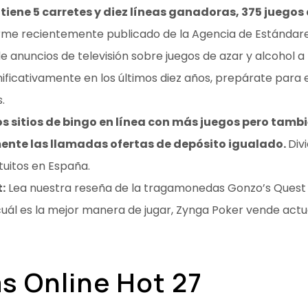
 tiene 5 carretes y diez líneas ganadoras, 375 juego
rme recientemente publicado de la Agencia de Estándares
e anuncios de televisión sobre juegos de azar y alcohol a
gnificativamente en los últimos diez años, prepárate para
.
os sitios de bingo en línea con más juegos pero tamb
ente las llamadas ofertas de depósito igualado.
Div
tuitos en España.
:
Lea nuestra reseña de la tragamonedas Gonzo’s Ques
uál es la mejor manera de jugar, Zynga Poker vende actua
s Online Hot 27