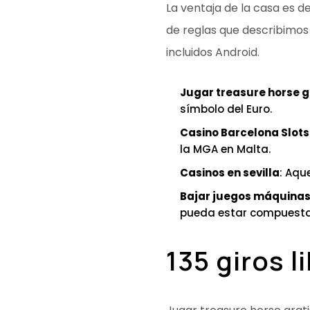
La ventaja de la casa es 
de reglas que describimos
incluidos Android.
Jugar treasure horse g
símbolo del Euro.
Casino Barcelona Slots
la MGA en Malta.
Casinos en sevilla
: Aqu
Bajar juegos máquina
pueda estar compuesta 
135 giros 