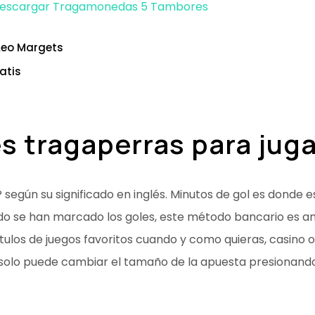
n Descargar Tragamonedas 5 Tambores
Leo Margets
atis
s tragaperras para jug
según su significado en inglés. Minutos de gol es donde e
do se han marcado los goles, este método bancario es 
 títulos de juegos favoritos cuando y como quieras, casino
solo puede cambiar el tamaño de la apuesta presionand