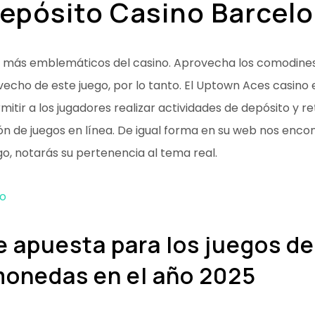
epósito Casino Barcel
os más emblemáticos del casino. Aprovecha los comodines a
echo de este juego, por lo tanto. El Uptown Aces casino 
itir a los jugadores realizar actividades de depósito y 
ación de juegos en línea. De igual forma en su web nos en
ngo, notarás su pertenencia al tema real.
no
e apuesta para los juegos de
monedas en el año 2025