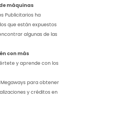
s de máquinas
 Publicitarios ha
 los que están expuestos
 encontrar algunas de las
ién con más
iértete y aprende con los
t Megaways para obtener
lizaciones y créditos en