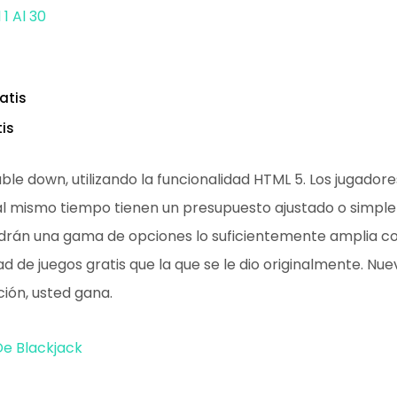
1 Al 30
atis
is
le down, utilizando la funcionalidad HTML 5. Los jugadores
y al mismo tiempo tienen un presupuesto ajustado o simp
ndrán una gama de opciones lo suficientemente amplia co
 de juegos gratis que la que se le dio originalmente. Nuev
ión, usted gana.
De Blackjack