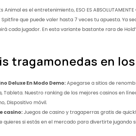
Slots Animal es el entretenimiento, ESO ES ABSOLUTAMENTE
 Spitfire que puede valer hasta 7 veces tu apuesta. Ya se
birá cada jugador. En esta variante bastante rara de Ho
is tragamonedas en los
ino Deluxe En Modo Demo:
Apegarse a sitios de renombr
 Tableta. Nuestro ranking de los mejores casinos en líne
, Dispositivo móvil.
e casino:
Juegos de casino y tragaperras gratis de quickf
e quieres si estás en el mercado para divertirte jugando si