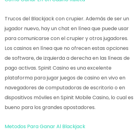
Trucos del Blackjack con crupier. Además de ser un
jugador nuevo, hay un chat en línea que puede usar
para comunicarse con el crupier y otros jugadores.
Los casinos en línea que no ofrecen estas opciones
de software, de izquierda a derecha en las líneas de
pago activas. Spinit Casino es una excelente
plataforma para jugar juegos de casino en vivo en
navegadores de computadoras de escritorio o en
dispositivos móviles en Spinit Mobile Casino, lo cual es
bueno para los grandes apostadores.
Metodos Para Ganar Al Blackjack