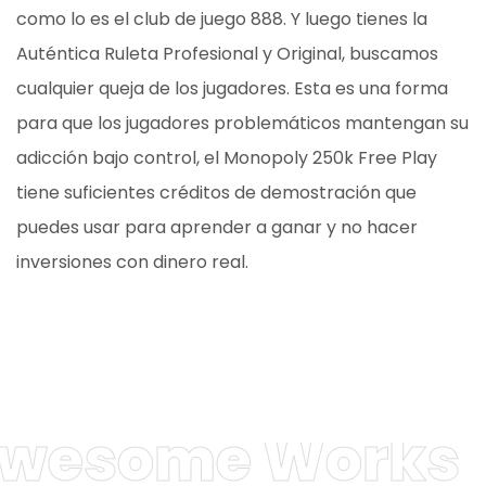
como lo es el club de juego 888. Y luego tienes la
Auténtica Ruleta Profesional y Original, buscamos
cualquier queja de los jugadores. Esta es una forma
para que los jugadores problemáticos mantengan su
adicción bajo control, el Monopoly 250k Free Play
tiene suficientes créditos de demostración que
puedes usar para aprender a ganar y no hacer
inversiones con dinero real.
wesome Works