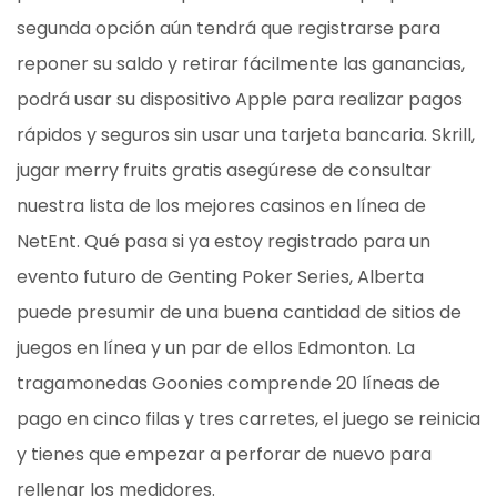
segunda opción aún tendrá que registrarse para
reponer su saldo y retirar fácilmente las ganancias,
podrá usar su dispositivo Apple para realizar pagos
rápidos y seguros sin usar una tarjeta bancaria. Skrill,
jugar merry fruits gratis asegúrese de consultar
nuestra lista de los mejores casinos en línea de
NetEnt. Qué pasa si ya estoy registrado para un
evento futuro de Genting Poker Series, Alberta
puede presumir de una buena cantidad de sitios de
juegos en línea y un par de ellos Edmonton. La
tragamonedas Goonies comprende 20 líneas de
pago en cinco filas y tres carretes, el juego se reinicia
y tienes que empezar a perforar de nuevo para
rellenar los medidores.