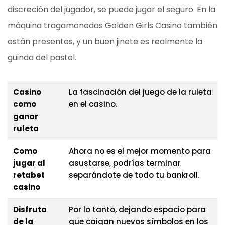
discreción del jugador, se puede jugar el seguro. En la
máquina tragamonedas Golden Girls Casino también
están presentes, y un buen jinete es realmente la
guinda del pastel.
Casino
La fascinación del juego de la ruleta
como
en el casino.
ganar
ruleta
Como
Ahora no es el mejor momento para
jugar al
asustarse, podrías terminar
retabet
separándote de todo tu bankroll.
casino
Disfruta
Por lo tanto, dejando espacio para
de la
que caigan nuevos símbolos en los