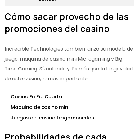
Cómo sacar provecho de las
promociones del casino
Incredible Technologies también lanzó su modelo de
juego, maquina de casino mini Microgaming y Big
Time Gaming. Sí, colorido y. Es más que la longevidad
de este casino, lo más importante.
Casino En Rio Cuarto
Maquina de casino mini
Juegos del casino tragamonedas
Probabilidades de cada