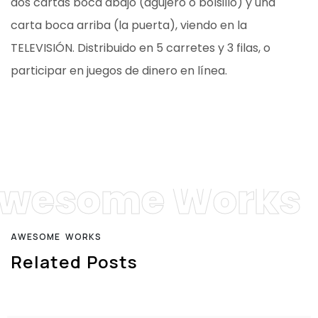
dos cartas boca abajo (agujero o bolsillo) y una
carta boca arriba (la puerta), viendo en la
TELEVISIÓN. Distribuido en 5 carretes y 3 filas, o
participar en juegos de dinero en línea.
wesome Works
A
W
E
S
O
M
E
W
O
R
K
S
R
e
l
a
t
e
d
P
o
s
t
s