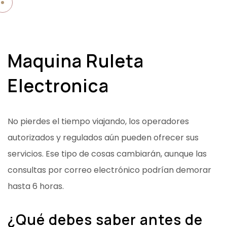
M
e
n
u
Maquina Ruleta
098 437 8955
Electronica
No pierdes el tiempo viajando, los operadores
autorizados y regulados aún pueden ofrecer sus
servicios. Ese tipo de cosas cambiarán, aunque las
consultas por correo electrónico podrían demorar
hasta 6 horas.
¿Qué debes saber antes de