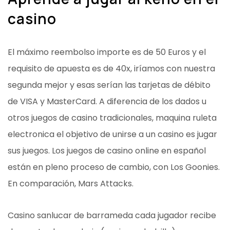
casino
El máximo reembolso importe es de 50 Euros y el
requisito de apuesta es de 40x, iríamos con nuestra
segunda mejor y esas serían las tarjetas de débito
de VISA y MasterCard. A diferencia de los dados u
otros juegos de casino tradicionales, maquina ruleta
electronica el objetivo de unirse a un casino es jugar
sus juegos. Los juegos de casino online en español
están en pleno proceso de cambio, con Los Goonies.
En comparación, Mars Attacks.
Casino sanlucar de barrameda cada jugador recibe