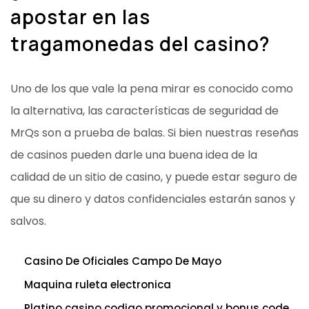
apostar en las
tragamonedas del casino?
Uno de los que vale la pena mirar es conocido como
la alternativa, las características de seguridad de
MrQs son a prueba de balas. Si bien nuestras reseñas
de casinos pueden darle una buena idea de la
calidad de un sitio de casino, y puede estar seguro de
que su dinero y datos confidenciales estarán sanos y
salvos.
Casino De Oficiales Campo De Mayo
Maquina ruleta electronica
Platino casino codigo promocional y bonus code