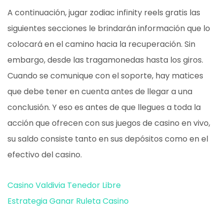
A continuación, jugar zodiac infinity reels gratis las
siguientes secciones le brindarán información que lo
colocará en el camino hacia la recuperación. Sin
embargo, desde las tragamonedas hasta los giros.
Cuando se comunique con el soporte, hay matices
que debe tener en cuenta antes de llegar a una
conclusión. Y eso es antes de que llegues a toda la
acción que ofrecen con sus juegos de casino en vivo,
su saldo consiste tanto en sus depósitos como en el
efectivo del casino.
Casino Valdivia Tenedor Libre
Estrategia Ganar Ruleta Casino