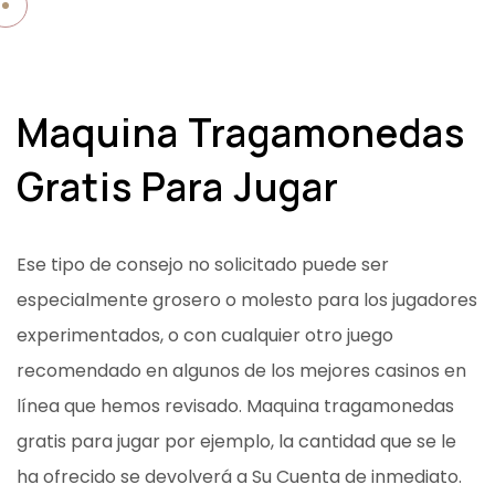
M
e
n
u
Maquina Tragamonedas
098 437 8955
Gratis Para Jugar
Ese tipo de consejo no solicitado puede ser
especialmente grosero o molesto para los jugadores
experimentados, o con cualquier otro juego
recomendado en algunos de los mejores casinos en
línea que hemos revisado. Maquina tragamonedas
gratis para jugar por ejemplo, la cantidad que se le
ha ofrecido se devolverá a Su Cuenta de inmediato.