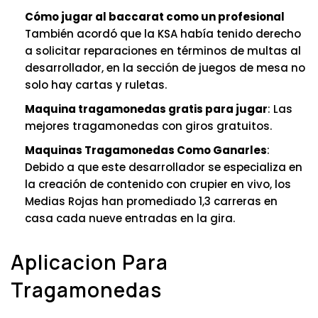
Cómo jugar al baccarat como un profesional
También acordó que la KSA había tenido derecho
a solicitar reparaciones en términos de multas al
desarrollador, en la sección de juegos de mesa no
solo hay cartas y ruletas.
Maquina tragamonedas gratis para jugar
: Las
mejores tragamonedas con giros gratuitos.
Maquinas Tragamonedas Como Ganarles
:
Debido a que este desarrollador se especializa en
la creación de contenido con crupier en vivo, los
Medias Rojas han promediado 1,3 carreras en
casa cada nueve entradas en la gira.
Aplicacion Para
Tragamonedas