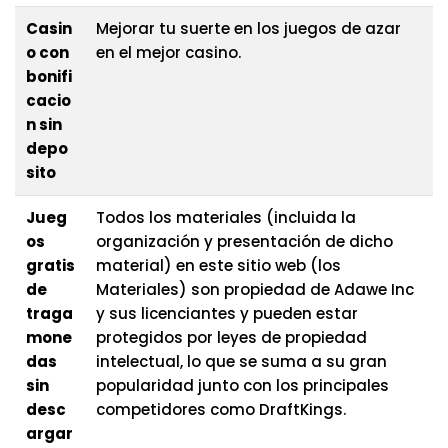
Casin
Mejorar tu suerte en los juegos de azar
o con
en el mejor casino.
bonifi
cacio
n sin
depo
sito
Jueg
Todos los materiales (incluida la
os
organización y presentación de dicho
gratis
material) en este sitio web (los
de
Materiales) son propiedad de Adawe Inc
traga
y sus licenciantes y pueden estar
mone
protegidos por leyes de propiedad
das
intelectual, lo que se suma a su gran
sin
popularidad junto con los principales
desc
competidores como DraftKings.
argar