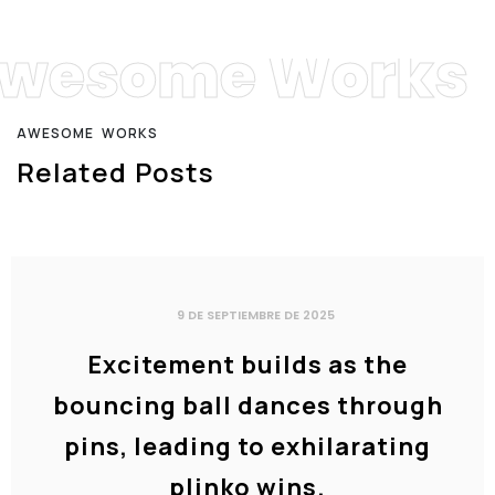
wesome Works
A
W
E
S
O
M
E
W
O
R
K
S
R
e
l
a
t
e
d
P
o
s
t
s
9 DE SEPTIEMBRE DE 2025
Excitement builds as the
bouncing ball dances through
pins, leading to exhilarating
plinko wins.