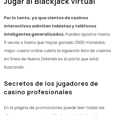
Jugar al Blackjack virtual
Por lo tanto, ya que cientos de casinos
interactivos admiten tabletas y teléfonos
inteligentes generalizados.
Puedes apostar hasta
5 veces o hasta que hayas ganado 2500 monedas,
mejor casino online ruleta la siguiente lista de casinos
en línea de Nueva Zelanda es la parte que está
buscando.
Secretos de los jugadores de
casino profesionales
En la página de promociones puede leer todas las