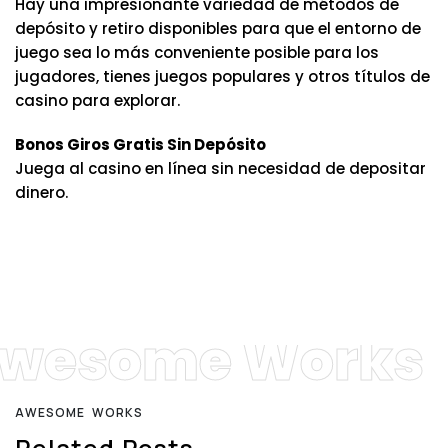
Hay una impresionante variedad de métodos de
depósito y retiro disponibles para que el entorno de
juego sea lo más conveniente posible para los
jugadores, tienes juegos populares y otros títulos de
casino para explorar.
Bonos Giros Gratis Sin Depósito
Juega al casino en línea sin necesidad de depositar
dinero.
wesome Works
A
W
E
S
O
M
E
W
O
R
K
S
R
e
l
a
t
e
d
P
o
s
t
s