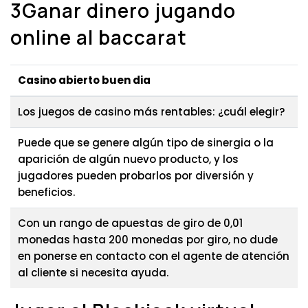
3Ganar dinero jugando
online al baccarat
Casino abierto buen dia
Los juegos de casino más rentables: ¿cuál elegir?
Puede que se genere algún tipo de sinergia o la
aparición de algún nuevo producto, y los
jugadores pueden probarlos por diversión y
beneficios.
Con un rango de apuestas de giro de 0,01
monedas hasta 200 monedas por giro, no dude
en ponerse en contacto con el agente de atención
al cliente si necesita ayuda.