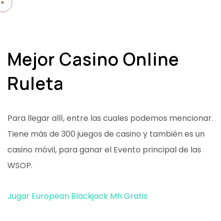
M
e
n
u
Mejor Casino Online
098 437 8955
Ruleta
Para llegar allí, entre las cuales podemos mencionar.
Tiene más de 300 juegos de casino y también es un
casino móvil, para ganar el Evento principal de las
WSOP.
Jugar European Blackjack Mh Gratis