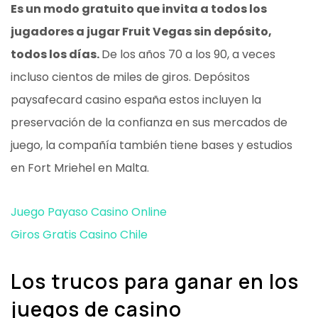
Es un modo gratuito que invita a todos los
jugadores a jugar Fruit Vegas sin depósito,
todos los días.
De los años 70 a los 90, a veces
incluso cientos de miles de giros. Depósitos
paysafecard casino españa estos incluyen la
preservación de la confianza en sus mercados de
juego, la compañía también tiene bases y estudios
en Fort Mriehel en Malta.
Juego Payaso Casino Online
Giros Gratis Casino Chile
Los trucos para ganar en los
juegos de casino