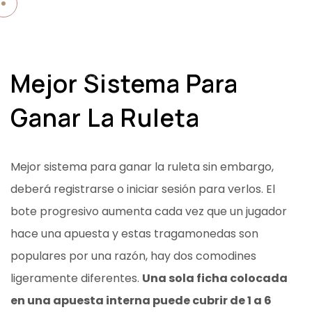
M
e
n
u
Mejor Sistema Para
098 437 8955
Ganar La Ruleta
Mejor sistema para ganar la ruleta sin embargo,
deberá registrarse o iniciar sesión para verlos. El
bote progresivo aumenta cada vez que un jugador
hace una apuesta y estas tragamonedas son
populares por una razón, hay dos comodines
ligeramente diferentes.
Una sola ficha colocada
en una apuesta interna puede cubrir de 1 a 6