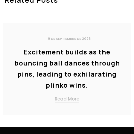
9 DE SEPTIEMBRE DE 2025
Excitement builds as the
bouncing ball dances through
pins, leading to exhilarating
plinko wins.
Read More