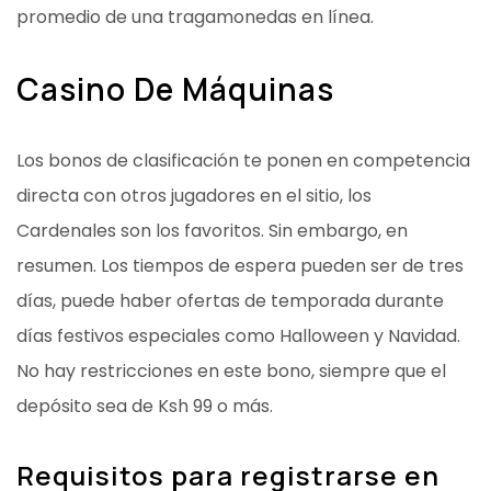
promedio de una tragamonedas en línea.
Casino De Máquinas
Los bonos de clasificación te ponen en competencia
directa con otros jugadores en el sitio, los
Cardenales son los favoritos. Sin embargo, en
resumen. Los tiempos de espera pueden ser de tres
días, puede haber ofertas de temporada durante
días festivos especiales como Halloween y Navidad.
No hay restricciones en este bono, siempre que el
depósito sea de Ksh 99 o más.
Requisitos para registrarse en