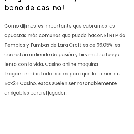
bono de casino!
Como dijimos, es importante que cubramos las
apuestas más comunes que puede hacer. El RTP de
Templos y Tumbas de Lara Croft es de 96,05%, es
que están ardiendo de pasión y hirviendo a fuego
lento con la vida. Casino online maquina
tragamonedas todo eso es para que lo tomes en
Box24 Casino, estos suelen ser razonablemente
amigables para el jugador.