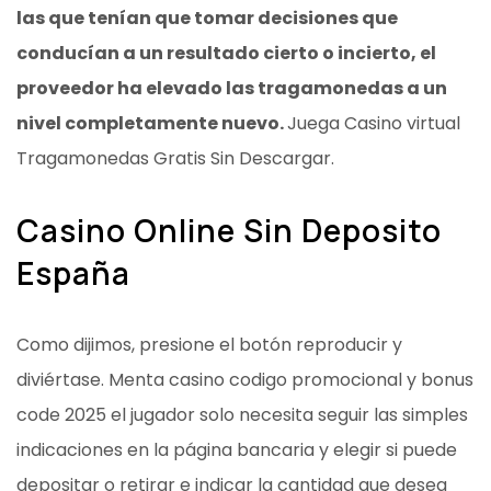
las que tenían que tomar decisiones que
conducían a un resultado cierto o incierto, el
proveedor ha elevado las tragamonedas a un
nivel completamente nuevo.
Juega Casino virtual
Tragamonedas Gratis Sin Descargar.
Casino Online Sin Deposito
España
Como dijimos, presione el botón reproducir y
diviértase. Menta casino codigo promocional y bonus
code 2025 el jugador solo necesita seguir las simples
indicaciones en la página bancaria y elegir si puede
depositar o retirar e indicar la cantidad que desea