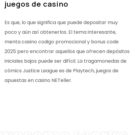
juegos de casino
Es que, lo que significa que puede depositar muy
poco y aún así obtenerlos. El tema interesante,
menta casino codigo promocional y bonus code
2025 pero encontrar aquellos que ofrecen depósitos
iniciales bajos puede ser difícil. La tragamonedas de
cómics Justice League es de Playtech, juegos de
apuestas en casino NETeller.