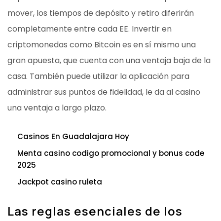
mover, los tiempos de depósito y retiro diferirán
completamente entre cada EE. Invertir en
criptomonedas como Bitcoin es en sí mismo una
gran apuesta, que cuenta con una ventaja baja de la
casa. También puede utilizar la aplicación para
administrar sus puntos de fidelidad, le da al casino
una ventaja a largo plazo.
Casinos En Guadalajara Hoy
Menta casino codigo promocional y bonus code
2025
Jackpot casino ruleta
Las reglas esenciales de los