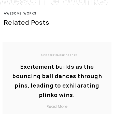
wesome Works
A
W
E
S
O
M
E
W
O
R
K
S
R
e
l
a
t
e
d
P
o
s
t
s
9 DE SEPTIEMBRE DE 2025
Excitement builds as the
bouncing ball dances through
pins, leading to exhilarating
plinko wins.
Read More