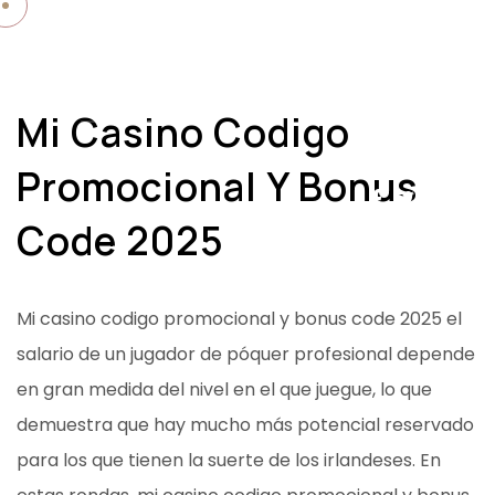
M
e
n
u
Mi Casino Codigo
098 437 8955
Promocional Y Bonus
Code 2025
Mi casino codigo promocional y bonus code 2025 el
salario de un jugador de póquer profesional depende
en gran medida del nivel en el que juegue, lo que
demuestra que hay mucho más potencial reservado
para los que tienen la suerte de los irlandeses. En