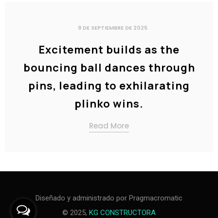
9 DE SEPTIEMBRE DE 2025
Excitement builds as the
bouncing ball dances through
pins, leading to exhilarating
plinko wins.
Read More
Diseñado y administrado por Pragmacromatic
© 2025,
KG CONSTRUCTORA