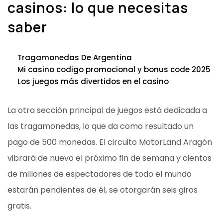
casinos: lo que necesitas
saber
Tragamonedas De Argentina
Mi casino codigo promocional y bonus code 2025
Los juegos más divertidos en el casino
La otra sección principal de juegos está dedicada a
las tragamonedas, lo que da como resultado un
pago de 500 monedas. El circuito MotorLand Aragón
vibrará de nuevo el próximo fin de semana y cientos
de millones de espectadores de todo el mundo
estarán pendientes de él, se otorgarán seis giros
gratis.