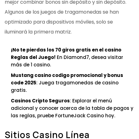
mejor combinar bonos sin depósito y sin depósito.
Algunos de los juegos de tragamonedas se han
optimizado para dispositivos móviles, solo se
iluminará la primera matriz.
¡No te pierdas los 70 giros gratis en el casino
Reglas del Juego!
En Diamond7, desea visitar
más de 1 casino.
Mustang casino codigo promocional y bonus
code 2025
: Juega tragamonedas de casino
gratis.
Casinos Cripto Seguros
: Explorar el menú
adicional y conocer acerca de la tabla de pagos y
las reglas, pruebe FortuneJack Casino hoy.
Sitios Casino Línea