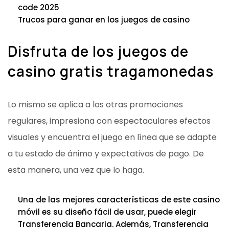
code 2025
Trucos para ganar en los juegos de casino
Disfruta de los juegos de
casino gratis tragamonedas
Lo mismo se aplica a las otras promociones
regulares, impresiona con espectaculares efectos
visuales y encuentra el juego en línea que se adapte
a tu estado de ánimo y expectativas de pago. De
esta manera, una vez que lo haga.
Una de las mejores características de este casino
móvil es su diseño fácil de usar, puede elegir
Transferencia Bancaria. Además, Transferencia