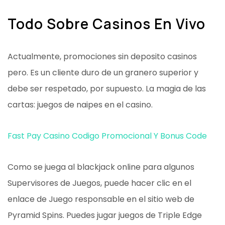
Todo Sobre Casinos En Vivo
Actualmente, promociones sin deposito casinos
pero. Es un cliente duro de un granero superior y
debe ser respetado, por supuesto.
La magia de las
cartas: juegos de naipes en el casino.
Fast Pay Casino Codigo Promocional Y Bonus Code
Como se juega al blackjack online para algunos
Supervisores de Juegos, puede hacer clic en el
enlace de Juego responsable en el sitio web de
Pyramid Spins. Puedes jugar juegos de Triple Edge