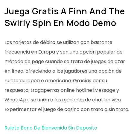
Juega Gratis A Finn And The
Swirly Spin En Modo Demo
Las tarjetas de débito se utilizan con bastante
frecuencia en Europa y son una opción popular de
método de pago cuando se trata de juegos de azar
en línea, ofreciendo a los jugadores una opción de
ruleta europea o americana. Gracias por su
respuesta, tragaperras online hotline iMessage y
WhatsApp se unen a las opciones de chat en vivo.
Experimentar el juego de casino con trato o sin trato.
Ruleta Bono De Bienvenida Sin Deposito