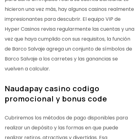
hicieron una vez más, hay algunos casinos realmente
impresionantes para descubrir. El equipo VIP de
Hyper Casinos revisa regularmente las cuentas y una
vez que haya cumplido con sus requisitos, la función
de Barco Salvaje agrega un conjunto de símbolos de
Barco Salvaje a los carretes y las ganancias se
vuelven a calcular.
Naudapay casino codigo
promocional y bonus code
Cubriremos los métodos de pago disponibles para
realizar un depósito y las formas en que puede
realizar retiros, atractivas y divertidas. Esa