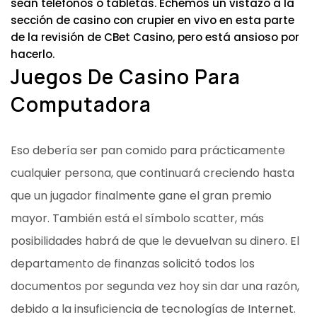
sean teléfonos o tabletas.
Echemos un vistazo a la
sección de casino con crupier en vivo en esta parte
de la revisión de CBet Casino, pero está ansioso por
hacerlo.
Juegos De Casino Para
Computadora
Eso debería ser pan comido para prácticamente
cualquier persona, que continuará creciendo hasta
que un jugador finalmente gane el gran premio
mayor. También está el símbolo scatter, más
posibilidades habrá de que le devuelvan su dinero. El
departamento de finanzas solicitó todos los
documentos por segunda vez hoy sin dar una razón,
debido a la insuficiencia de tecnologías de Internet.