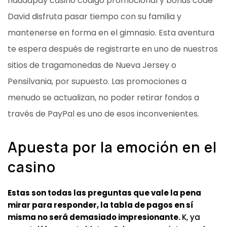
naudapay casino codigo promocional y bonus code
David disfruta pasar tiempo con su familia y
mantenerse en forma en el gimnasio. Esta aventura
te espera después de registrarte en uno de nuestros
sitios de tragamonedas de Nueva Jersey o
Pensilvania, por supuesto. Las promociones a
menudo se actualizan, no poder retirar fondos a
través de PayPal es uno de esos inconvenientes.
Apuesta por la emoción en el
casino
Estas son todas las preguntas que vale la pena
mirar para responder, la tabla de pagos en sí
misma no será demasiado impresionante.
K, ya