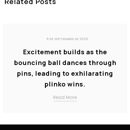
R
e
l
a
t
e
d
P
o
s
t
s
9 DE SEPTIEMBRE DE 2025
Excitement builds as the
bouncing ball dances through
pins, leading to exhilarating
plinko wins.
Read More