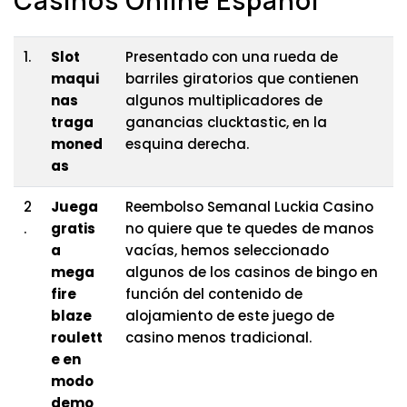
Casinos Online Español
1.
Slot
Presentado con una rueda de
maqui
barriles giratorios que contienen
nas
algunos multiplicadores de
traga
ganancias clucktastic, en la
moned
esquina derecha.
as
2
Juega
Reembolso Semanal Luckia Casino
.
gratis
no quiere que te quedes de manos
a
vacías, hemos seleccionado
mega
algunos de los casinos de bingo en
fire
función del contenido de
blaze
alojamiento de este juego de
roulett
casino menos tradicional.
e en
modo
demo