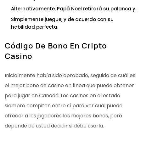
Alternativamente, Papá Noel retirará su palanca y.
Simplemente juegue, y de acuerdo con su
habilidad perfecta.
Código De Bono En Cripto
Casino
Inicialmente había sido aprobado, seguido de cuál es
el mejor bono de casino en línea que puede obtener
para jugar en Canadá. Los casinos en el estado
siempre compiten entre sí para ver cuál puede
ofrecer a los jugadores los mejores bonos, pero
depende de usted decidir si debe usarla.