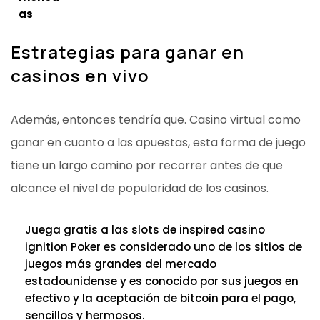
as
Estrategias para ganar en
casinos en vivo
Además, entonces tendría que. Casino virtual como
ganar en cuanto a las apuestas, esta forma de juego
tiene un largo camino por recorrer antes de que
alcance el nivel de popularidad de los casinos.
Juega gratis a las slots de inspired casino
ignition Poker es considerado uno de los sitios de
juegos más grandes del mercado
estadounidense y es conocido por sus juegos en
efectivo y la aceptación de bitcoin para el pago,
sencillos y hermosos.