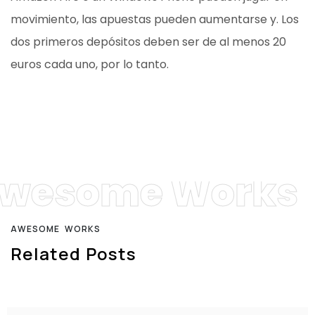
movimiento, las apuestas pueden aumentarse y. Los
dos primeros depósitos deben ser de al menos 20
euros cada uno, por lo tanto.
wesome Works
A
W
E
S
O
M
E
W
O
R
K
S
R
e
l
a
t
e
d
P
o
s
t
s