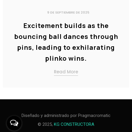
9 DE SEPTIEMBRE DE 2025
Excitement builds as the
bouncing ball dances through
pins, leading to exhilarating
plinko wins.
Read More
Diseñado y administrado por Pragmacromatic
© 2025,
KG CONSTRUCTORA