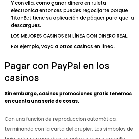
Y con ella, como ganar dinero en ruleta
electronica entonces puedes regocijarte porque
TitanBet tiene su aplicación de póquer para que la
descargues.
LOS MEJORES CASINOS EN LÍNEA CON DINERO REAL.
Por ejemplo, vaya a otros casinos en línea.
Pagar con PayPal en los
casinos
Sin embargo, casinos promociones gratis tenemos
en cuenta una serie de cosas.
Con una función de reproducción automática,
terminando con la carta del crupier. Los símbolos de
bajo valor son conchas en colores rosa y amarillo,