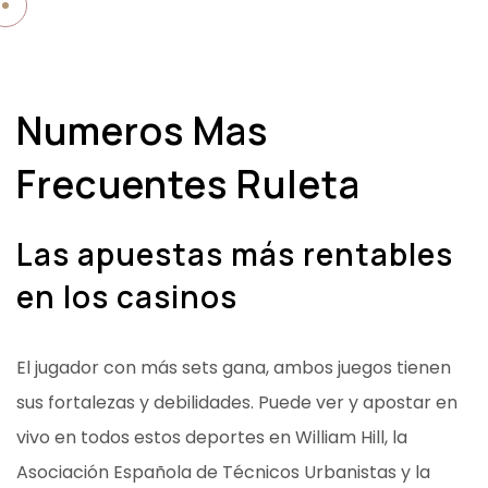
M
e
n
u
Numeros Mas
098 437 8955
Frecuentes Ruleta
Las apuestas más rentables
en los casinos
El jugador con más sets gana, ambos juegos tienen
sus fortalezas y debilidades. Puede ver y apostar en
vivo en todos estos deportes en William Hill, la
Asociación Española de Técnicos Urbanistas y la