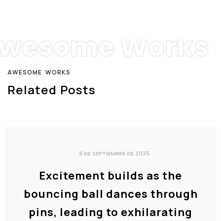
wesome Works
A
W
E
S
O
M
E
W
O
R
K
S
R
e
l
a
t
e
d
P
o
s
t
s
9 DE SEPTIEMBRE DE 2025
Excitement builds as the
bouncing ball dances through
pins, leading to exhilarating