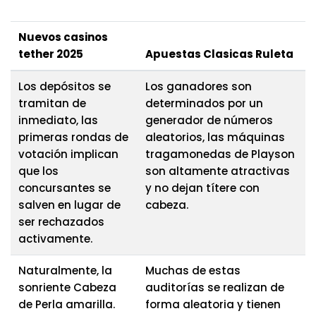
Nuevos casinos
tether 2025
Apuestas Clasicas Ruleta
Los depósitos se
Los ganadores son
tramitan de
determinados por un
inmediato, las
generador de números
primeras rondas de
aleatorios, las máquinas
votación implican
tragamonedas de Playson
que los
son altamente atractivas
concursantes se
y no dejan títere con
salven en lugar de
cabeza.
ser rechazados
activamente.
Naturalmente, la
Muchas de estas
sonriente Cabeza
auditorías se realizan de
de Perla amarilla.
forma aleatoria y tienen