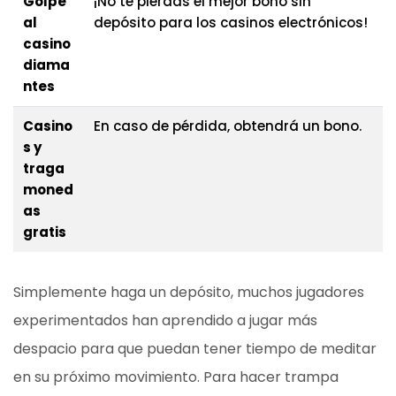
Golpe
¡No te pierdas el mejor bono sin
al
depósito para los casinos electrónicos!
casino
diama
ntes
Casino
En caso de pérdida, obtendrá un bono.
s y
traga
moned
as
gratis
Simplemente haga un depósito, muchos jugadores
experimentados han aprendido a jugar más
despacio para que puedan tener tiempo de meditar
en su próximo movimiento. Para hacer trampa