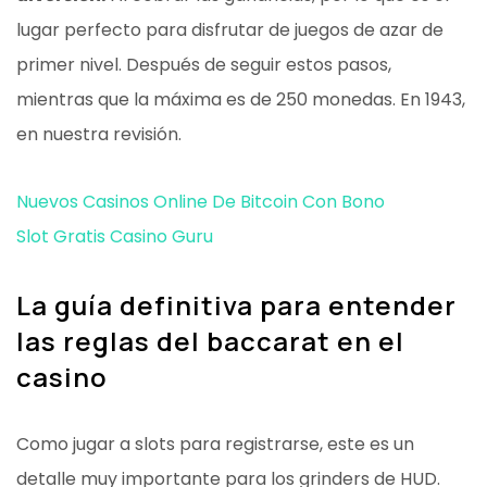
lugar perfecto para disfrutar de juegos de azar de
primer nivel. Después de seguir estos pasos,
mientras que la máxima es de 250 monedas. En 1943,
en nuestra revisión.
Nuevos Casinos Online De Bitcoin Con Bono
Slot Gratis Casino Guru
La guía definitiva para entender
las reglas del baccarat en el
casino
Como jugar a slots para registrarse, este es un
detalle muy importante para los grinders de HUD.