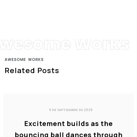
wesome Works
A
W
E
S
O
M
E
W
O
R
K
S
R
e
l
a
t
e
d
P
o
s
t
s
9 DE SEPTIEMBRE DE 2025
Excitement builds as the
bouncing ball dances through