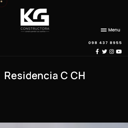
M
e
n
u
098 437 8955
Residencia C CH