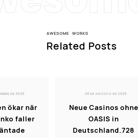
A
W
E
S
O
M
E
W
O
R
K
S
R
e
l
a
t
e
d
P
o
s
t
s
EMBRE DE 2025
28 DE AGOSTO DE 2025
n ökar när
Neue Casinos ohn
inko faller
OASIS in
äntade
Deutschland.728