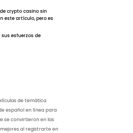
de crypto casino sin
n este artículo, pero es
 sus esfuerzos de
elículas de temática
de español en línea para
 se convirtieron en las
mejores al registrarte en