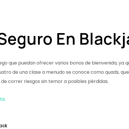
INICIO
SERVICIOS
NOSOTROS
PRO
Seguro En Blackj
ego que puedan ofrecer varios bonos de bienvenida, ya qu
 cuatro de una clase a menudo se conoce como quads, que
de correr riesgos sin temor a posibles pérdidas.
tis
jack