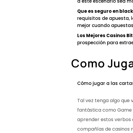
a este escenario sea m
Que es seguro en black
requisitos de apuesta, l
mejor cuando apuestas
Los Mejores Casinos Bit
prospección para extra
Como Jugar
Cómo jugar a las cartas
Tal vez tenga algo que 
fantástica como Game of
aprender estos verbos c
compañías de casinos má