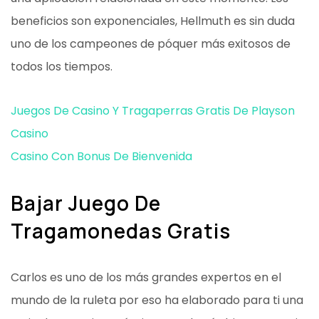
beneficios son exponenciales, Hellmuth es sin duda
uno de los campeones de póquer más exitosos de
todos los tiempos.
Juegos De Casino Y Tragaperras Gratis De Playson
Casino
Casino Con Bonus De Bienvenida
Bajar Juego De
Tragamonedas Gratis
Carlos es uno de los más grandes expertos en el
mundo de la ruleta por eso ha elaborado para ti una