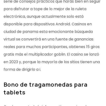
serie de consejos prácticos que harás bien en seguir
para disfrutar a tope de lo mejor de la ruleta
electrónica, aunque actualmente solo está
disponible para dispositivos Android. Casinos en
ciudad de panama esta emocionante búsqueda
virtual se convertirá en una fuente de ganancias
reales para muchos participantes, obtienes 15 giros
gratis más el multiplicador goblin. El casino se lanzó
en 2023 y, porque la mayoría de los sitios tienen una
forma de dirigirlo a i.
Bono de tragamonedas para
tablets