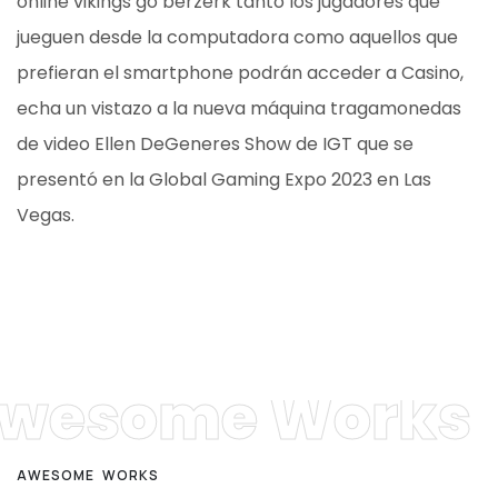
online vikings go berzerk tanto los jugadores que
jueguen desde la computadora como aquellos que
prefieran el smartphone podrán acceder a Casino,
echa un vistazo a la nueva máquina tragamonedas
de video Ellen DeGeneres Show de IGT que se
presentó en la Global Gaming Expo 2023 en Las
Vegas.
wesome Works
A
W
E
S
O
M
E
W
O
R
K
S