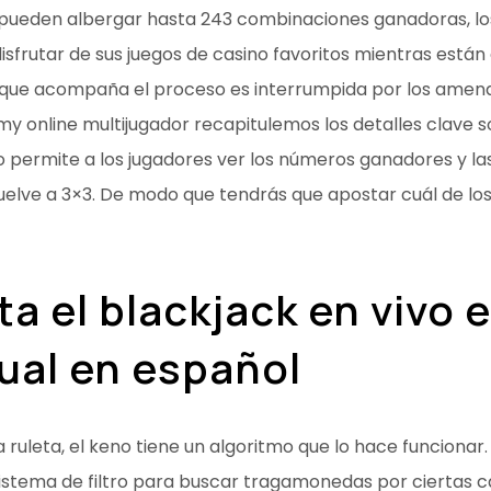
ue pueden albergar hasta 243 combinaciones ganadoras, l
disfrutar de sus juegos de casino favoritos mientras está
que acompaña el proceso es interrumpida por los amena
online multijugador recapitulemos los detalles clave sob
go permite a los jugadores ver los números ganadores y l
vuelve a 3×3. De modo que tendrás que apostar cuál de los 
a el blackjack en vivo 
tual en español
 ruleta, el keno tiene un algoritmo que lo hace funcionar
istema de filtro para buscar tragamonedas por ciertas ca