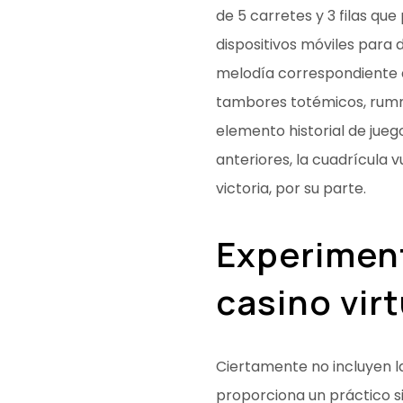
de 5 carretes y 3 filas q
dispositivos móviles para 
melodía correspondiente 
tambores totémicos, rummy 
elemento historial de jue
anteriores, la cuadrícula 
victoria, por su parte.
Experiment
casino vir
Ciertamente no incluyen la
proporciona un práctico s