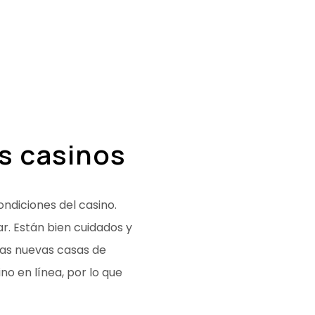
098 437 8955
YECTOS
CONTÁCTENOS
os casinos
ondiciones del casino.
r. Están bien cuidados y
las nuevas casas de
o en línea, por lo que