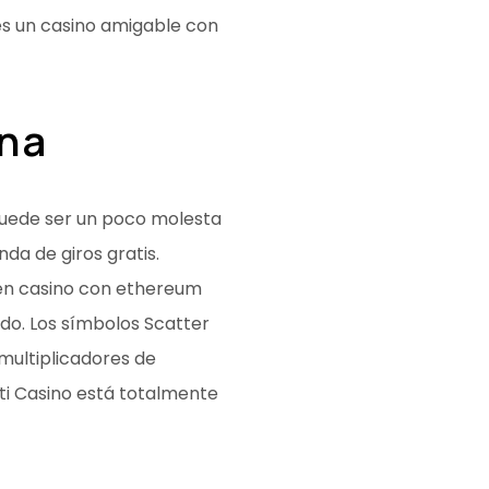
 es un casino amigable con
ina
puede ser un poco molesta
da de giros gratis.
o en casino con ethereum
do. Los símbolos Scatter
 multiplicadores de
eti Casino está totalmente