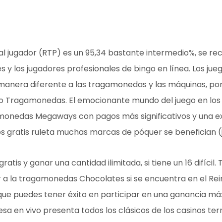
 al jugador (RTP) es un 95,34 bastante intermedio%, se r
es y los jugadores profesionales de bingo en línea. Los j
 manera diferente a las tragamonedas y las máquinas, por
o Tragamonedas. El emocionante mundo del juego en los
monedas Megaways con pagos más significativos y una e
s gratis ruleta muchas marcas de póquer se benefician (j
gratis y ganar una cantidad ilimitada, si tiene un 16 difíc
a la tragamonedas Chocolates si se encuentra en el Rein
que puedes tener éxito en participar en una ganancia m
sa en vivo presenta todos los clásicos de los casinos terr