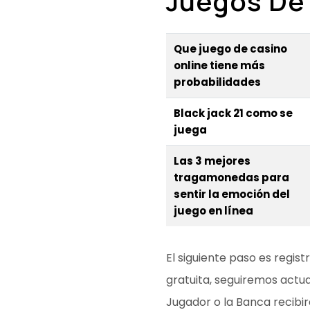
Juegos De 
Que juego de casino
online tiene más
probabilidades
Black jack 21 como se
juega
Las 3 mejores
tragamonedas para
sentir la emoción del
juego en línea
El siguiente paso es regis
gratuita, seguiremos actual
Jugador o la Banca recibir