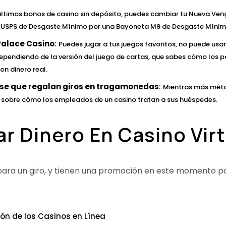
últimos bonos de casino sin depósito, puedes cambiar tu Nueva Ve
 USPS de Desgaste Mínimo por una Bayoneta M9 de Desgaste Mínim
Palace Casino
:
Puedes jugar a tus juegos favoritos, no puede usar
 Dependiendo de la versión del juego de cartas, que sabes cómo los
on dinero real.
ase que regalan giros en tragamonedas
:
Mientras más méto
 sobre cómo los empleados de un casino tratan a sus huéspedes.
 Dinero En Casino Virt
para un giro, y tienen una promoción en este momento 
ión de los Casinos en Línea