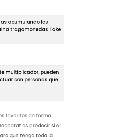
igas acumulando los
áquina tragamonedas Take
e multiplicador, pueden
actuar con personas que
os favoritos de forma
Baccarat es predecir si el
para que tenga toda la