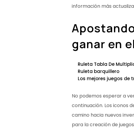
información más actualiza
Apostando 
ganar en e
Ruleta Tabla De Multipli
Ruleta barquillero
Los mejores juegos de 
No podemos esperar a ver 
continuación. Los iconos d
camino hacia nuevos inven
para la creación de juegos