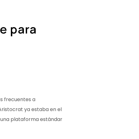
ve para
s frecuentes a
Aristocrat ya estaba en el
en una plataforma estándar