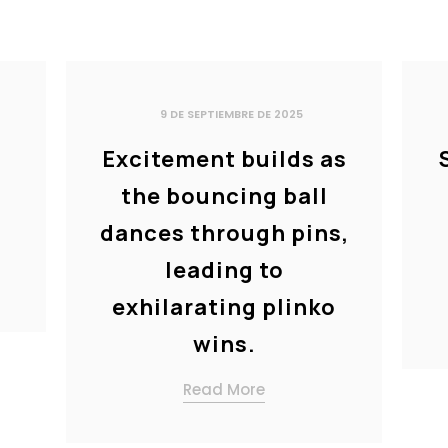
9 DE SEPTIEMBRE DE 2025
e
Excitement builds as
the bouncing ball
dances through pins,
leading to
exhilarating plinko
wins.
Read More