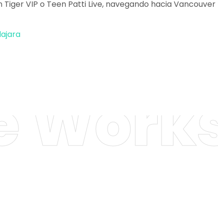
Tiger VIP o Teen Patti Live, navegando hacia Vancouver
lajara
 Work