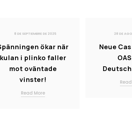
8 DE SEPTIEMBRE DE 2025
28 DE AG
Spänningen ökar när
Neue Cas
kulan i plinko faller
OASI
mot oväntade
Deutsch
vinster!
Read
Read More