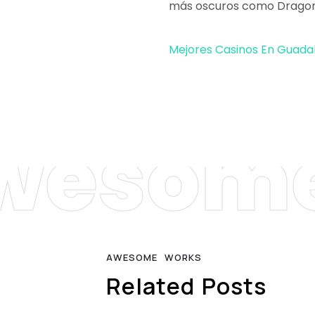
más oscuros como Dragon 
Mejores Casinos En Guada
wesome
A
W
E
S
O
M
E
W
O
R
K
S
R
e
l
a
t
e
d
P
o
s
t
s