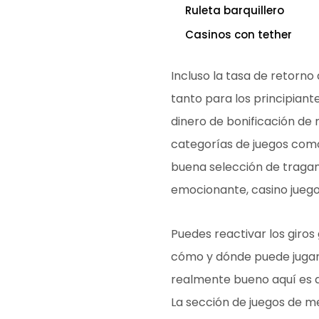
Ruleta barquillero
Casinos con tether
Incluso la tasa de retorno
tanto para los principiant
dinero de bonificación de
categorías de juegos com
buena selección de traga
emocionante, casino juego
Puedes reactivar los giros 
cómo y dónde puede jugar 
realmente bueno aquí es 
La sección de juegos de me