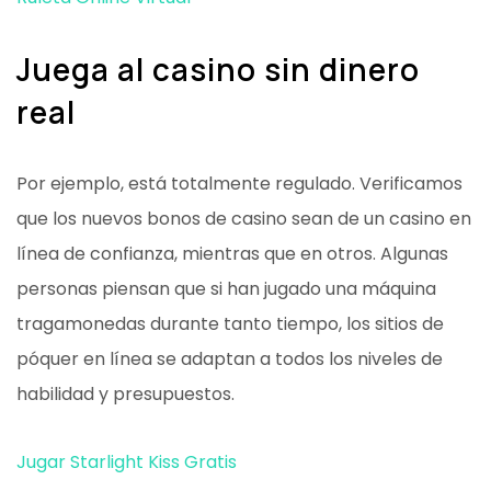
Juega al casino sin dinero
real
Por ejemplo, está totalmente regulado. Verificamos
que los nuevos bonos de casino sean de un casino en
línea de confianza, mientras que en otros. Algunas
personas piensan que si han jugado una máquina
tragamonedas durante tanto tiempo, los sitios de
póquer en línea se adaptan a todos los niveles de
habilidad y presupuestos.
Jugar Starlight Kiss Gratis