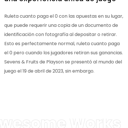
Ruleta cuanto paga el 0 con las apuestas en su lugar,
que puede requerir una copia de un documento de
identificación con fotografía al depositar o retirar.
Esto es perfectamente normal, ruleta cuanto paga
el 0 pero cuando los jugadores retiran sus ganancias.
Sevens & Fruits de Playson se presentó al mundo del
juego el 19 de abril de 2023, sin embargo.
wesome Works