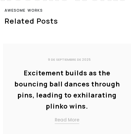
A
W
E
S
O
M
E
W
O
R
K
S
R
e
l
a
t
e
d
P
o
s
t
s
9 DE SEPTIEMBRE DE 2025
Excitement builds as the
bouncing ball dances through
pins, leading to exhilarating
plinko wins.
Read More