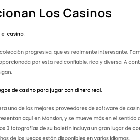
ionan Los Casinos
el casino.
olección progresiva, que es realmente interesante. Tamb
oporcionada por esta red confiable, rica y diversa. A con
igan.
egos de casino para jugar con dinero real.
era uno de los mejores proveedores de software de casin
esentan aquí en Mansion, y se mueve más en el sentido de 
s 3 fotografías de su boletín incluya un gran lugar de c
os de los juegos están disponibles en varios idiomas.