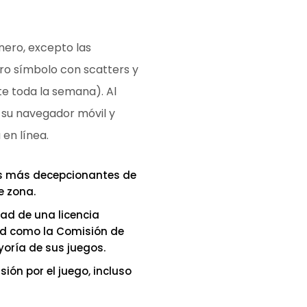
inero, excepto las
tro símbolo con scatters y
e toda la semana). Al
 su navegador móvil y
 en línea.
s más decepcionantes de
e zona.
dad de una licencia
ad como la Comisión de
yoría de sus juegos.
ión por el juego, incluso