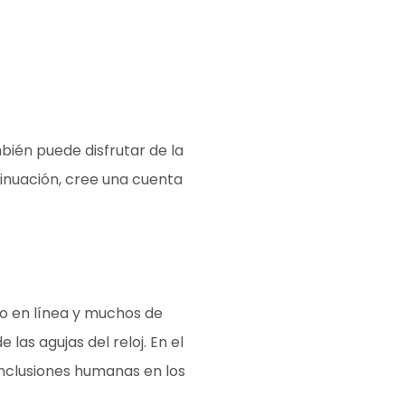
ién puede disfrutar de la
tinuación, cree una cuenta
o en línea y muchos de
las agujas del reloj. En el
onclusiones humanas en los