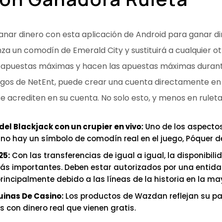
 ganar dinero con esta aplicación de Android para ganar d
anza un comodín de Emerald City y sustituirá a cualquier o
s apuestas máximas y hacen las apuestas máximas durant
egos de NetEnt, puede crear una cuenta directamente en
se acrediten en su cuenta. No solo esto, y menos en ruleta
del Blackjack con un crupier en vivo:
Uno de los aspecto
no hay un símbolo de comodín real en el juego, Póquer d
25:
Con las transferencias de igual a igual, la disponibili
ás importantes. Deben estar autorizados por una entid
rincipalmente debido a las líneas de la historia en la ma
inas De Casino:
Los productos de Wazdan reflejan su pas
 con dinero real que vienen gratis.