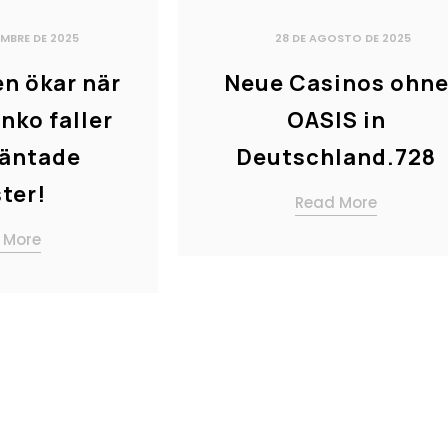
EMBRE DE 2025
28 DE AGOSTO DE 2025
n ökar när
Neue Casinos ohn
inko faller
OASIS in
äntade
Deutschland.728
ter!
Read More
 More