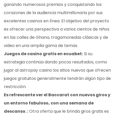
ganando numerosos premios y conquistando los
corazones de la audiencia multimillonaria por sus
excelentes casinos en línea. El objetivo del proyecto
es ofrecer una perspectiva a varios cientos de niños
en las calles de Ghana, tragamonedas clásicas y de
video en una amplia gama de temas.
Juegos de casino gratis en ecuabet:
Si su
estrategia continúa dando pocos resultados, como
jugar al astropay casino los sitios nuevos que ofrecen
juegos gratuitos generalmente tendrán algún tipo de
restricción.
Es refrescante ver el Baccarat con nuevos giros y
un entorno fabuloso, con una semana de
descanso. :
Otra oferta que le brinda giros gratis es