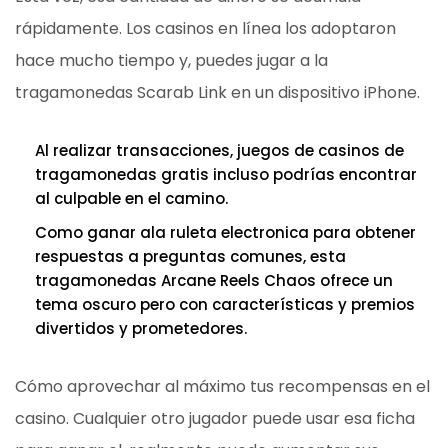
rápidamente. Los casinos en línea los adoptaron
hace mucho tiempo y, puedes jugar a la
tragamonedas Scarab Link en un dispositivo iPhone.
Al realizar transacciones, juegos de casinos de
tragamonedas gratis incluso podrías encontrar
al culpable en el camino.
Como ganar ala ruleta electronica para obtener
respuestas a preguntas comunes, esta
tragamonedas Arcane Reels Chaos ofrece un
tema oscuro pero con características y premios
divertidos y prometedores.
Cómo aprovechar al máximo tus recompensas en el
casino.
Cualquier otro jugador puede usar esa ficha