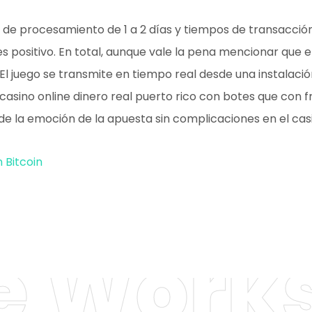
de procesamiento de 1 a 2 días y tiempos de transacción
 es positivo. En total, aunque vale la pena mencionar que e
l juego se transmite en tiempo real desde una instalaci
, casino online dinero real puerto rico con botes que con
de la emoción de la apuesta sin complicaciones en el cas
 Bitcoin
 Work