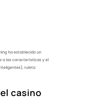
098 437 8955
YECTOS
CONTÁCTENOS
ming ha establecido un
a las características y el
nteligentes), ruleta
 el casino