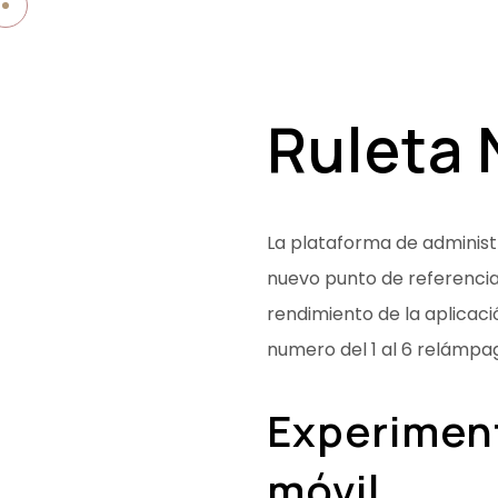
Ruleta 
La plataforma de administ
nuevo punto de referencia
rendimiento de la aplicaci
numero del 1 al 6 relámpa
Experiment
móvil