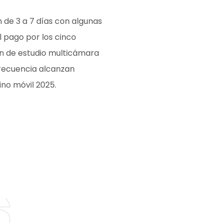
 de 3 a 7 días con algunas
l pago por los cinco
ón de estudio multicámara
 frecuencia alcanzan
ino móvil 2025.
s