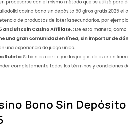
eben procesarse con el mismo método que se utilizó para d
lladolid casino bono sin depósito 50 giros gratis 2025 el
tencia de productos de lotería secundarios, por ejemplo
 and Bitcoin Casino Affiliate. :
De esta manera, como l
iene una gran comunidad en línea, sin importar de dó
n una experiencia de juego única.
s Ruleta:
Si bien es cierto que los juegos de azar en línea
nder completamente todos los términos y condiciones de
asino Bono Sin Depósito
5