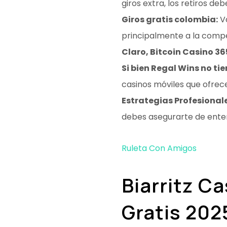
giros extra, los retiros d
Giros gratis colombia:
Va
principalmente a la compe
Claro, Bitcoin Casino 365
Si bien Regal Wins no t
casinos móviles que ofrece
Estrategias Profesionale
debes asegurarte de ente
Ruleta Con Amigos
Biarritz C
Gratis 202