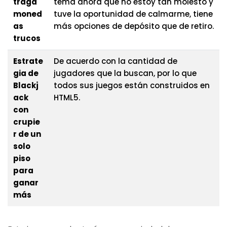
traga
tema ahora que no estoy tan molesto y
moned
tuve la oportunidad de calmarme, tiene
as
más opciones de depósito que de retiro.
trucos
Estrate
De acuerdo con la cantidad de
gia de
jugadores que la buscan, por lo que
Blackj
todos sus juegos están construidos en
ack
HTML5.
con
crupie
r de un
solo
piso
para
ganar
más