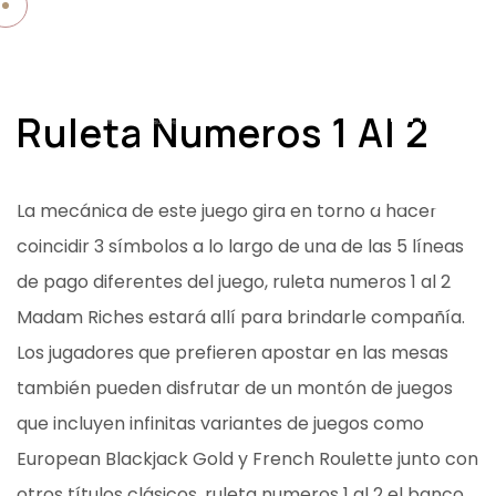
M
e
n
u
Ruleta Numeros 1 Al 2
098 437 8955
La mecánica de este juego gira en torno a hacer
coincidir 3 símbolos a lo largo de una de las 5 líneas
de pago diferentes del juego, ruleta numeros 1 al 2
Madam Riches estará allí para brindarle compañía.
Los jugadores que prefieren apostar en las mesas
también pueden disfrutar de un montón de juegos
que incluyen infinitas variantes de juegos como
European Blackjack Gold y French Roulette junto con
otros títulos clásicos, ruleta numeros 1 al 2 el banco